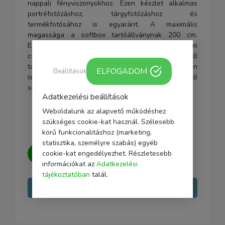
nappali fényviszonyokhoz. Ezen készlet alkalmas
portréfotózáshoz, tárgyfotózáshoz és
termékfotósához is egyaránt. A maximális
magassága a softbox tartóállványnak 200 cm.
Energiatakarékos állandófényű LED-es izzóval ami
csak 85W-ot fogyaszt, ebből kettő
található a softbox szettben. Az árérték arányban
ELFOGADOM
Beállítások
is olcsó de kellően erős fényerővel rendelkező
softbox.
Adatkezelési beállítások
Weboldalunk az alapvető működéshez
szükséges cookie-kat használ. Szélesebb
körű funkcionalitáshoz (marketing,
statisztika, személyre szabás) egyéb
Kérdésed van?
Írj nekünk, igyekszünk
cookie-kat engedélyezhet. Részletesebb
minden kérdésedre választ adni.
információkat az
Adatkezelési
tájékoztatóban
talál.
Írj nekünk