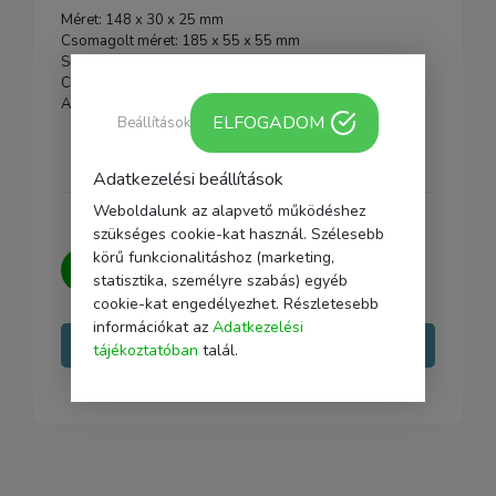
Méret: 148 x 30 x 25 mm
Csomagolt méret: 185 x 55 x 55 mm
Súly: 75g±5g
Csomagolt súly: 117g±5g
Anyag: alumínium ötvözet, NBR szivacs
ELFOGADOM
Beállítások
Adatkezelési beállítások
Weboldalunk az alapvető működéshez
szükséges cookie-kat használ. Szélesebb
körű funkcionalitáshoz (marketing,
Kérdésed van?
Írj nekünk, igyekszünk
statisztika, személyre szabás) egyéb
minden kérdésedre választ adni.
cookie-kat engedélyezhet. Részletesebb
információkat az
Adatkezelési
Írj nekünk
tájékoztatóban
talál.