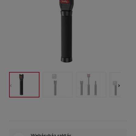
Webáruház raktár