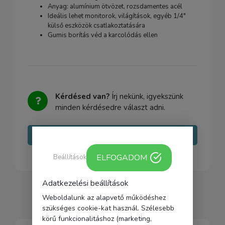
Anyag: alumínium ötvözet, rozsdamentes acél
Ideális lehet monitorok, világítások, egyéb 1/4"
külső eszközök csatlakoztatására
Gumis borítás véd a karcolódás ellen
Kérdésed van?
Írj nekünk, igyekszünk
minden kérdésedre választ adni.
Írj nekünk
ELFOGADOM
Beállítások
Adatkezelési beállítások
Weboldalunk az alapvető működéshez
szükséges cookie-kat használ. Szélesebb
körű funkcionalitáshoz (marketing,