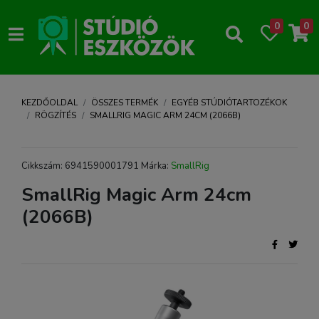
0
0
KEZDŐOLDAL
ÖSSZES TERMÉK
EGYÉB STÚDIÓTARTOZÉKOK
RÖGZÍTÉS
SMALLRIG MAGIC ARM 24CM (2066B)
Cikkszám: 6941590001791 Márka:
SmallRig
SmallRig Magic Arm 24cm
(2066B)