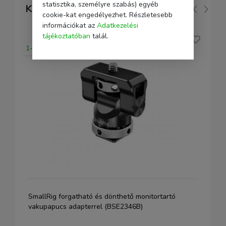
statisztika, személyre szabás) egyéb
Kapcsolódó
cookie-kat engedélyezhet. Részletesebb
információkat az
Adatkezelési
tájékoztatóban
talál.
1-2 nap
SmallRig forgatható és dönthető monitortartó
vakupapucs adapterrel (BSE2346B)