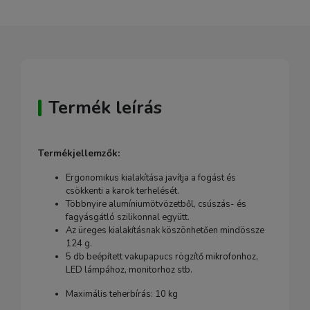
Termék leírás
Termékjellemzők:
Ergonomikus kialakítása javítja a fogást és
csökkenti a karok terhelését.
Többnyire alumíniumötvözetből, csúszás- és
fagyásgátló szilikonnal együtt.
Az üreges kialakításnak köszönhetően mindössze
124 g.
5 db beépített vakupapucs rögzítő mikrofonhoz,
LED lámpához, monitorhoz stb.
Maximális teherbírás: 10 kg