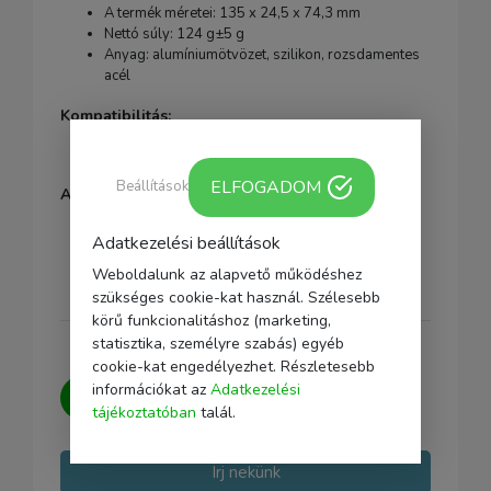
A termék méretei: 135 x 24,5 x 74,3 mm
Nettó súly: 124 g±5 g
Anyag: alumíniumötvözet, szilikon, rozsdamentes
acél
Kompatibilitás:
Cagek ARRI 3/8" -16 rögzítő furattal
ELFOGADOM
Beállítások
A csomag tartalma:
1 x felső markolat
Adatkezelési beállítások
1 x imbuszkulcs
Weboldalunk az alapvető működéshez
szükséges cookie-kat használ. Szélesebb
körű funkcionalitáshoz (marketing,
statisztika, személyre szabás) egyéb
cookie-kat engedélyezhet. Részletesebb
Kérdésed van?
Írj nekünk, igyekszünk
információkat az
Adatkezelési
minden kérdésedre választ adni.
tájékoztatóban
talál.
Írj nekünk