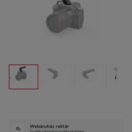
Webáruház raktár
További információ ügyfélszolgálaton.