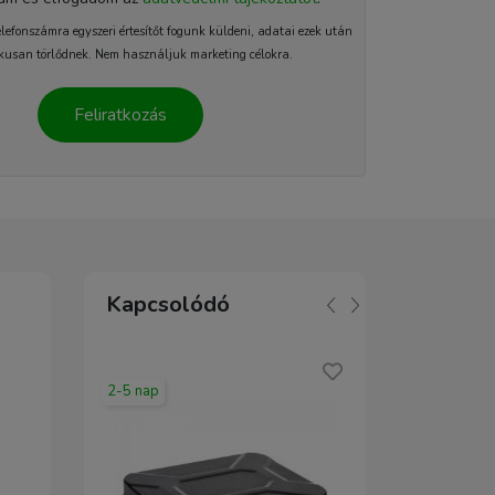
elefonszámra egyszeri értesítőt fogunk küldeni, adatai ezek után
kusan törlődnek. Nem használjuk marketing célokra.
Feliratkozás
Kapcsolódó
2-5 nap
2-5 nap