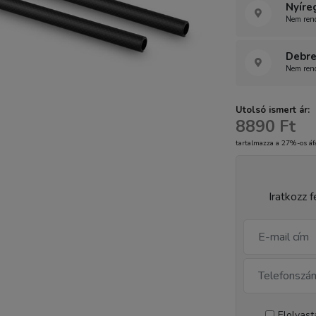
Nyíre
Nem rend
Debre
Nem rend
Utolsó ismert ár:
8890 Ft
tartalmazza a 27%-os áf
Iratkozz f
Elolvas