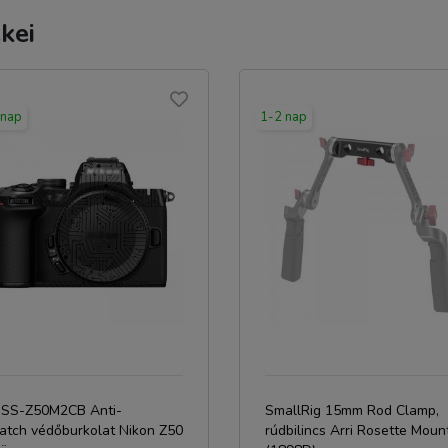
kei
 nap
1-2 nap
C SS-Z50M2CB Anti-
SmallRig 15mm Rod Clamp,
ratch védőburkolat Nikon Z50
rúdbilincs Arri Rosette Moun