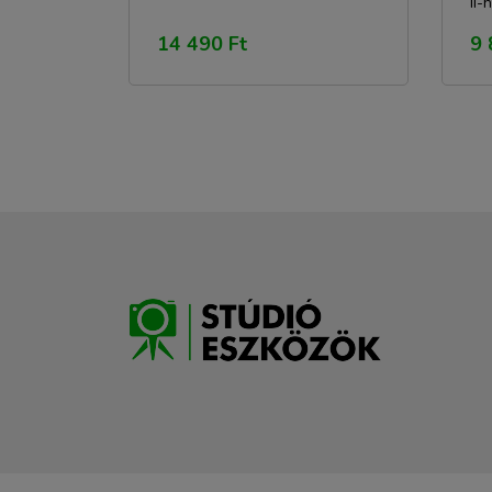
II-
14 490 Ft
9 