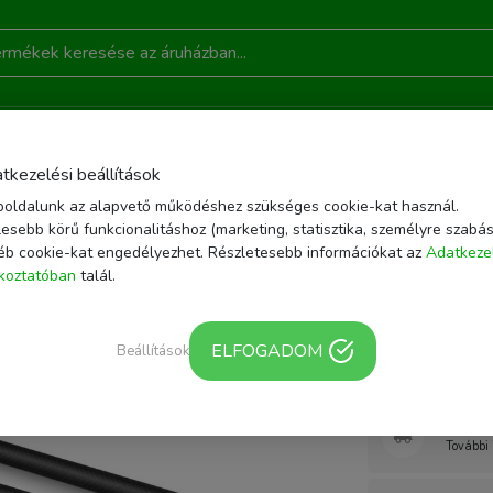
DONSÁGOK
AKCIÓ
RÓLUNK
KAPCSOLAT
B
tkezelési beállítások
oldalunk az alapvető működéshez szükséges cookie-kat használ.
OZÉKOK
RÖGZÍTÉS
SMALLRIG 870 15MM KARBON RÚD - 20CM
esebb körű funkcionalitáshoz (marketing, statisztika, személyre szabás
éb cookie-kat engedélyezhet. Részletesebb információkat az
Adatkeze
Cikkszám: SR-870 
ékoztatóban
talál.
Smallrig
20cm
ELFOGADOM
Beállítások
Webár
További 