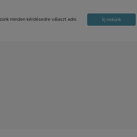
szünk minden kérdésedre választ adni.
Írj nekünk
Patona Panasonic CGA-
Li-Ion (TZ5/TZ4/TZ3/TZ2
akku
4 590 Ft
TERMÉK ADATLAP