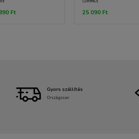
höz
(1898D)
890 Ft
25 090 Ft
Gyors szállítás
Országosan