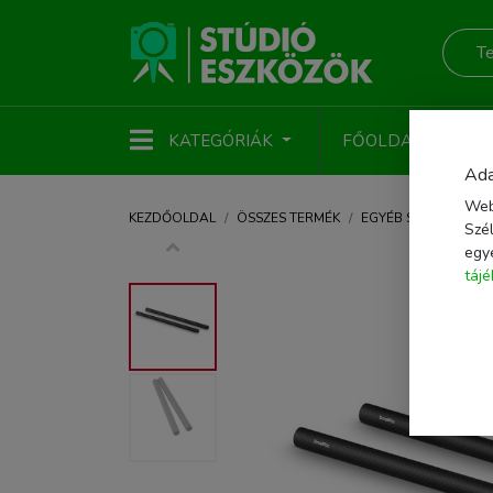
KATEGÓRIÁK
FŐOLDAL
ÚJ
Ada
Web
KEZDŐOLDAL
ÖSSZES TERMÉK
EGYÉB STÚDIÓTART
Szél
egy
táj