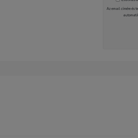
Az email címére és t
automati
2-5 nap