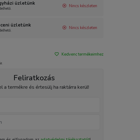
gyházi üzletünk
Nincs készleten
elhető.
ceni üzletünk
Nincs készleten
elhető.
Kedvenc termékeimhez
át
Feliratkozás
el a termékre és értesülj ha raktárra kerül!
tam és elfogadom az
adatvédelmi tájékoztatót
!