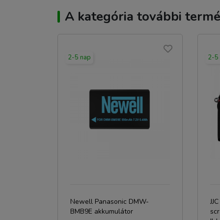
A kategória további termé
2-5 nap
2-5
Newell Panasonic DMW-
JJ
BMB9E akkumulátor
sc