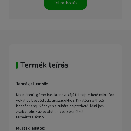
Feliratkozás
Termék leírás
Termékjellemzők:
Kis méretű, gömb karakterisztikájú felcsíptethető mikrofon
vokál és beszéd alkalmazásokhoz. Kiválóan érthető
beszédhang. Könnyen a ruhára csíptethető. Mini jack
zsebadóhoz az evolution vezeték nélküli
termékcsaládból.
Műszaki adatok: