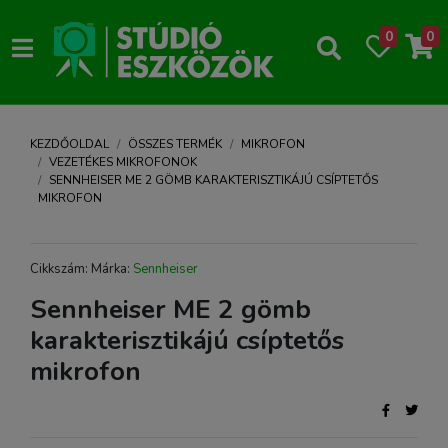
0
0
KEZDŐOLDAL
ÖSSZES TERMÉK
MIKROFON
VEZETÉKES MIKROFONOK
SENNHEISER ME 2 GÖMB KARAKTERISZTIKÁJÚ CSÍPTETŐS
MIKROFON
Cikkszám: Márka:
Sennheiser
Sennheiser ME 2 gömb
karakterisztikájú csíptetős
mikrofon