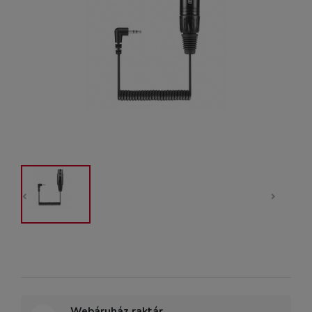
Webáruház raktár