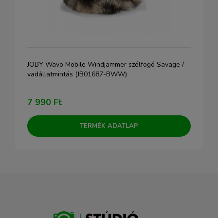
JOBY Wavo Mobile Windjammer szélfogó Savage /
vadállatmintás (JB01687-BWW)
7 990 Ft
TERMÉK ADATLAP