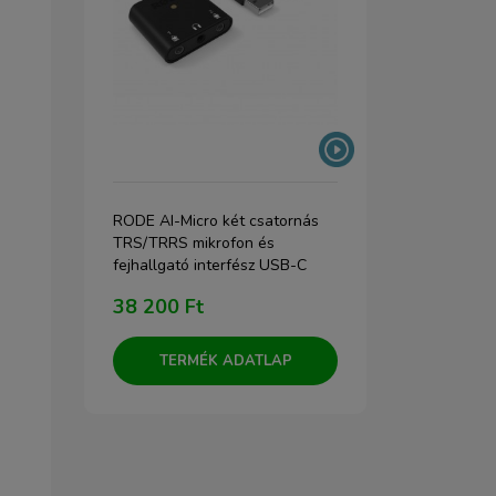
rofon
RODE AI-Micro két csatornás
RODE NTG3 
TRS/TRRS mikrofon és
broadcast és
fejhallgató interfész USB-C
puskamikrof
aljzattal, Lightning, USB-C és
38 200 Ft
306 600 
USB-A kábelekkel
TERMÉK ADATLAP
TERM