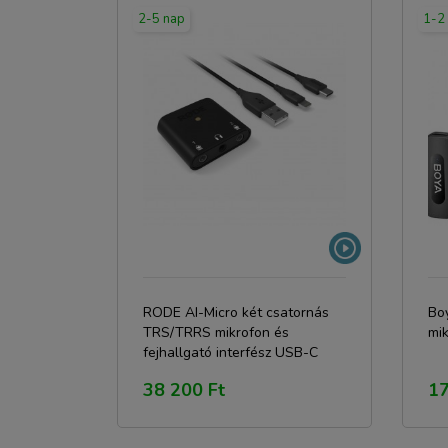
2-5 nap
1-2
RODE AI-Micro két csatornás
Bo
TRS/TRRS mikrofon és
mi
fejhallgató interfész USB-C
aljzattal, Lightning, USB-C és
38 200 Ft
17
USB-A kábelekkel