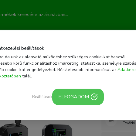
DONSÁGOK
AKCIÓ
RÓLUNK
KAPCSOLAT
B
tkezelési beállítások
oldalunk az alapvető működéshez szükséges cookie-kat használ.
ÉK NÉLKÜLI MIKROFONOK
SARAMONIC BLINK 900 B2 VEZETÉKNÉLKÜLI MI
esebb körű funkcionalitáshoz (marketing, statisztika, személyre szabás
éb cookie-kat engedélyezhet. Részletesebb információkat az
Adatkeze
Cikkszám: BLINK90
ékoztatóban
talál.
Saramoni
vezetékn
ELFOGADOM
Beállítások
Webár
További 