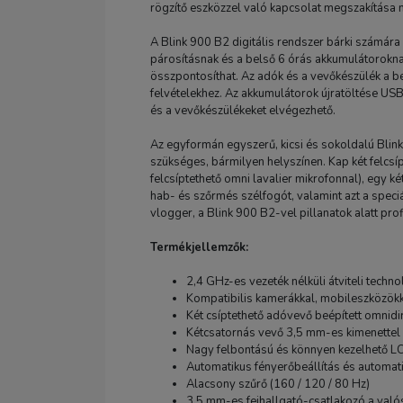
rögzítő eszközzel való kapcsolat megszakítása n
A Blink 900 B2 digitális rendszer bárki számára 
párosításnak és a belső 6 órás akkumulátorokna
összpontosíthat. Az adók és a vevőkészülék a b
felvételekhez. Az akkumulátorok újratöltése US
és a vevőkészülékeket elvégezhető.
Az egyformán egyszerű, kicsi és sokoldalú Blin
szükséges, bármilyen helyszínen. Kap két felcs
felcsíptethető omni lavalier mikrofonnal), egy ké
hab- és szőrmés szélfogót, valamint azt a speciá
vlogger, a Blink 900 B2-vel pillanatok alatt profi
Termékjellemzők:
2,4 GHz-es vezeték nélküli átviteli techno
Kompatibilis kamerákkal, mobileszközök
Két csíptethető adóvevő beépített omnidi
Kétcsatornás vevő 3,5 mm-es kimenettel
Nagy felbontású és könnyen kezelhető LC
Automatikus fényerőbeállítás és automat
Alacsony szűrő (160 / 120 / 80 Hz)
3,5 mm-es fejhallgató-csatlakozó a való