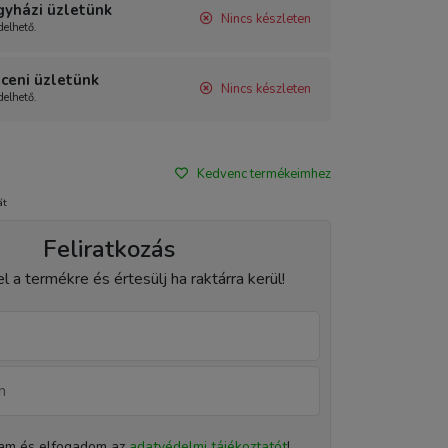
gyházi üzletünk
Nincs készleten
elhető.
ceni üzletünk
Nincs készleten
elhető.
Kedvenc termékeimhez
át
Feliratkozás
el a termékre és értesülj ha raktárra kerül!
tam és elfogadom az
adatvédelmi tájékoztatót
!