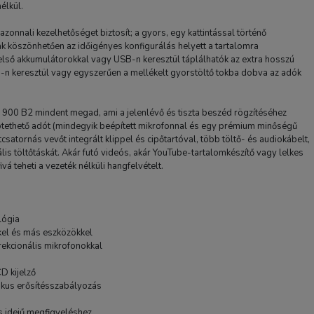
élkül.
azonnali kezelhetőséget biztosít; a gyors, egy kattintással történő
k köszönhetően az időigényes konfigurálás helyett a tartalomra
első akkumulátorokkal vagy USB-n keresztül táplálhatók az extra hosszú
B-n keresztül vagy egyszerűen a mellékelt gyorstöltő tokba dobva az adók
k 900 B2 mindent megad, ami a jelenlévő és tiszta beszéd rögzítéséhez
íptethető adót (mindegyik beépített mikrofonnal és egy prémium minőségű
tcsatornás vevőt integrált klippel és cipőtartóval, több töltő- és audiokábelt,
Boya BY-PM300 USB mik
lis töltőtáskát. Akár futó videós, akár YouTube-tartalomkészítő vagy lelkes
vá teheti a vezeték nélküli hangfelvételt.
26 900 Ft
lógia
TERMÉK ADATLAP
kel és más eszközökkel
rekcionális mikrofonokkal
D kijelző
ikus erősítésszabályozás
s idejű megfigyeléshez