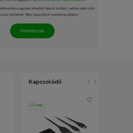
elefonszámra egyszeri értesítőt fogunk küldeni, adatai ezek után
kusan törlődnek. Nem használjuk marketing célokra.
Feliratkozás
Kapcsolódó
2-5 nap
2-5 nap