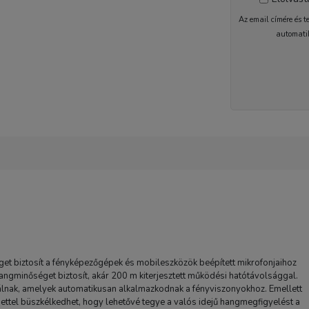
Az email címére és t
automati
1-2 nap
et biztosít a fényképezőgépek és mobileszközök beépített mikrofonjaihoz
 hangminőséget biztosít, akár 200 m kiterjesztett működési hatótávolsággal.
álnak, amelyek automatikusan alkalmazkodnak a fényviszonyokhoz. Emellett
ettel büszkélkedhet, hogy lehetővé tegye a valós idejű hangmegfigyelést a