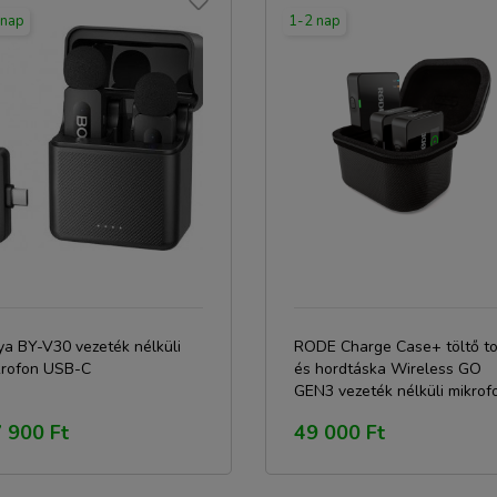
 nap
1-2 nap
ya BY-V30 vezeték nélküli
RODE Charge Case+ töltő t
krofon USB-C
és hordtáska Wireless GO
GEN3 vezeték nélküli mikrof
rendszerhez
 900 Ft
49 000 Ft