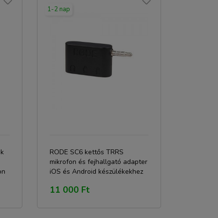
1-2 nap
ok
RODE SC6 kettős TRRS
mikrofon és fejhallgató adapter
on
iOS és Android készülékekhez
11 000 Ft