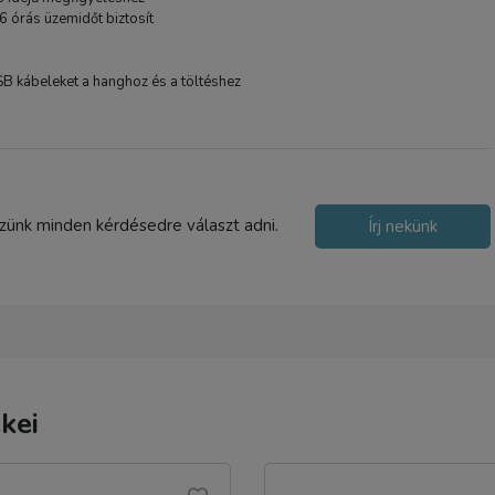
 6 órás üzemidőt biztosít
SB kábeleket a hanghoz és a töltéshez
szünk minden kérdésedre választ adni.
Írj nekünk
kei