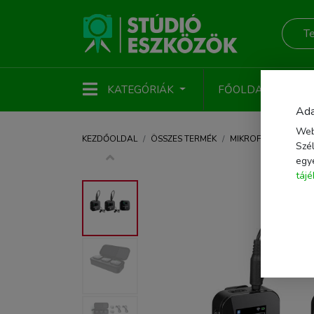
KATEGÓRIÁK
FŐOLDAL
ÚJ
Ada
Web
KEZDŐOLDAL
ÖSSZES TERMÉK
MIKROFON
VEZET
Szél
egy
táj