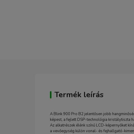
Termék leírás
A Blink 900 Pro B2 jelentősen jobb hangminőség
képest, a fejlett DSP-technológia kristálytiszta
Az alkatrészek élénk színű LCD-képernyőket kín
a vevőegység külön vonal- és fejhallgató-kimen