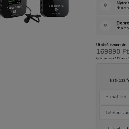
Nyíre
Nem rend
Debre
Nem rend
Utolsó ismert ár:
169890 Ft
tartalmazza a 27%-os áf
Iratkozz f
Elolvas