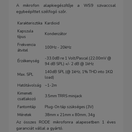
A mikrofon alapkiegészítője a WS9 szivaccsal
egybeépíttet szélfogó szőr.
Karakterisztika
Kardioid
Kapszula
Kondenzátor
típus
Frekvencia
100Hz - 20kHz
átvitel
-33.0dB re 1 Volt/Pascal (22.00mV @
Érzékenység
94 dB SPL) +/- 2 dB @ 1kHz
140dB SPL (@ 1kHz, 1% THD into 1KΩ
Max. SPL
load)
Hatótávolság
~1-2m
Kimeneti
3.5mm TRRS minijack
csatlakozó
Fantomtáp
Plug-On táp szükséges (3V)
Méretek
38mm x 21mm x 80mm, 34g
Az összes RODE mikrofonra alapesetben 1 éves
garanciát vállal a gyártó.