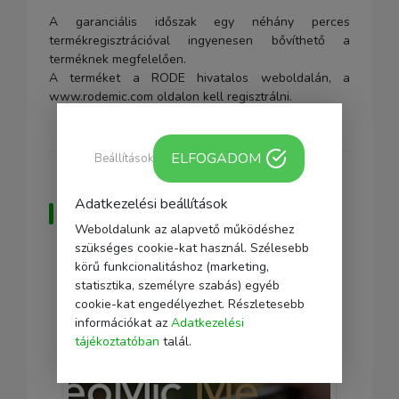
A garanciális időszak egy néhány perces
termékregisztrációval ingyenesen bővíthető a
terméknek megfelelően.
A terméket a RODE hivatalos weboldalán, a
www.rodemic.com oldalon kell regisztrálni.
ELFOGADOM
Beállítások
Adatkezelési beállítások
Bemutató videó a
Weboldalunk az alapvető működéshez
termékről
szükséges cookie-kat használ. Szélesebb
körű funkcionalitáshoz (marketing,
statisztika, személyre szabás) egyéb
cookie-kat engedélyezhet. Részletesebb
információkat az
Adatkezelési
tájékoztatóban
talál.