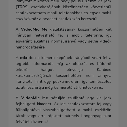
irányított mikrofon mely négy pólusú 3.5mm kis jack
(TRRS) csatlakozójának köszönhetően közvetlenül
csatlakoztatható mobil telefonokhoz és egyes mobil
eszközökhöz a headset csatlakozón keresztül.
A
VideoMic Me
kialakításának köszönhetően két
irányban helyezhető fel a mobil telefonra, így
egyaránt alkalmas normál irányú vagy selfie videók
hangrögzítésére.
A mikrofon a kamera képének irányából veszi fel a
legtöbb információt, míg az oldalról és hátulról
érkező hangot elnyomja. Kardioid
karakterisztikájának köszönhetően nem annyira
irányított, mint egy puskamikrofon, így természetes
az atmoszférája még kis méretű zárt helyeken is.
A
VideoMic Me
hátulján található egy kis jack
fejhallgató kimenet. Az ide csatlakoztatott fej vagy
fülhallgatóval visszahallgatható a mobil eszközön
tárolt vagy arra rögzített bármely hanganyag akár
felvétel közben is!