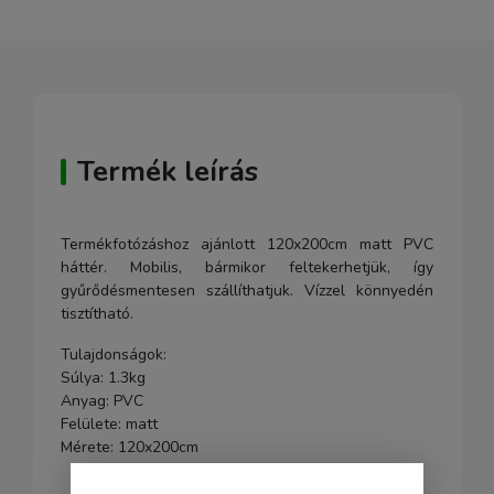
Termék leírás
Termékfotózáshoz ajánlott 120x200cm matt PVC
háttér. Mobilis, bármikor feltekerhetjük, így
gyűrődésmentesen szállíthatjuk. Vízzel könnyedén
tisztítható.
Tulajdonságok:
Súlya: 1.3kg
Anyag: PVC
Felülete: matt
Mérete: 120x200cm