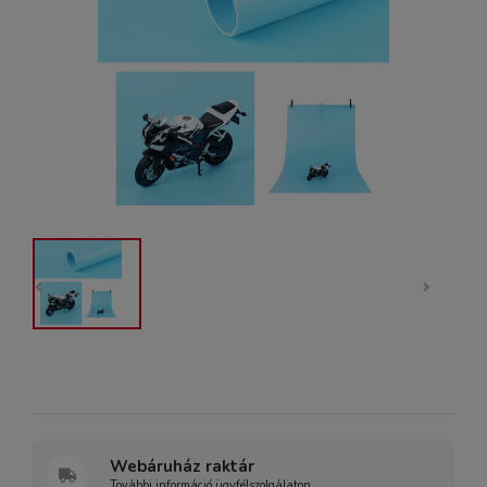
Webáruház raktár
További információ ügyfélszolgálaton.