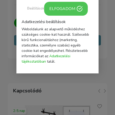
ELFOGADOM
Beállítások
Kérdésed van?
Írj nekünk, igyekszünk
Adatkezelési beállítások
minden kérdésedre választ adni.
Weboldalunk az alapvető működéshez
szükséges cookie-kat használ. Szélesebb
körű funkcionalitáshoz (marketing,
Írj nekünk
statisztika, személyre szabás) egyéb
cookie-kat engedélyezhet. Részletesebb
információkat az
Adatkezelési
tájékoztatóban
talál.
Kapcsolódó
2-5 nap