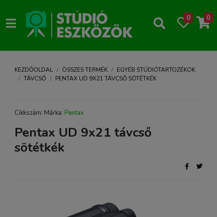
0
0
KEZDŐOLDAL
ÖSSZES TERMÉK
EGYÉB STÚDIÓTARTOZÉKOK
TÁVCSŐ
PENTAX UD 9X21 TÁVCSŐ SÖTÉTKÉK
Cikkszám: Márka:
Pentax
Pentax UD 9x21 távcső
sötétkék