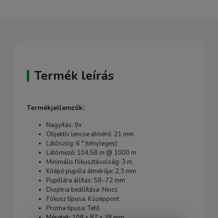
Termék leírás
Termékjellemzők:
Nagyítás: 9x
Objektív lencse átmérő: 21 mm
Látószög: 6 ° (tényleges)
Látómező: 104,58 m @ 1000 m
Minimális fókusztávolság: 3 m
Kilépő pupilla átmérője: 2,3 mm
Pupillára állítás: 58–72 mm
Dioptria beállítása: Nincs
Fókusz típusa: Középpont
Prizma típusa: Tető
Méretek: 108 x 87 x 38 mm