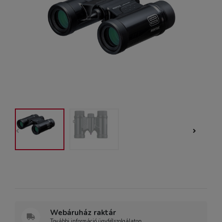
Webáruház raktár
További információ ügyfélszolgálaton.