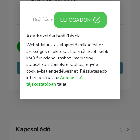
Súly: 195 g
ELFOGADOM
Beállítások
Adatkezelési beállítások
Kérdésed van?
Írj nekünk, igyekszünk
Weboldalunk az alapvető működéshez
minden kérdésedre választ adni.
szükséges cookie-kat használ. Szélesebb
körű funkcionalitáshoz (marketing,
statisztika, személyre szabás) egyéb
Írj nekünk
cookie-kat engedélyezhet. Részletesebb
információkat az
Adatkezelési
tájékoztatóban
talál.
Kapcsolódó