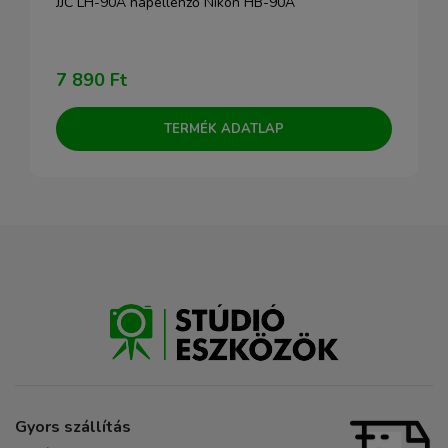
JJC LH-90A napellenző Nikon HB-90A
7 890 Ft
TERMÉK ADATLAP
Gyors szállítás