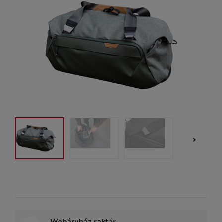
Webáruház raktár