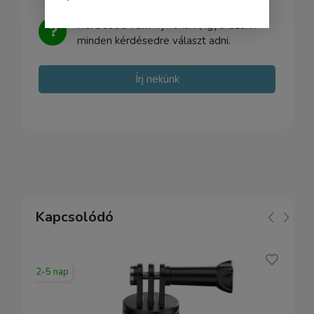
Kérdésed van?
Írj nekünk, igyekszünk
minden kérdésedre választ adni.
Írj nekünk
Kapcsolódó
2-5 nap