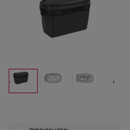
Webáruház raktár