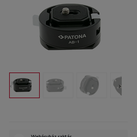
Webáruház raktár