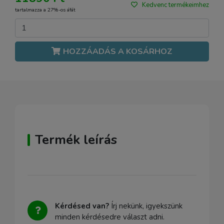
Kedvenc termékeimhez
tartalmazza a 27%-os áfát
HOZZÁADÁS A KOSÁRHOZ
Termék leírás
Kérdésed van?
Írj nekünk, igyekszünk
minden kérdésedre választ adni.