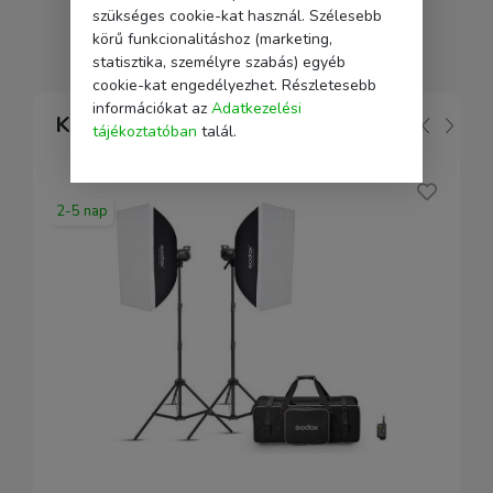
szükséges cookie-kat használ. Szélesebb
körű funkcionalitáshoz (marketing,
statisztika, személyre szabás) egyéb
cookie-kat engedélyezhet. Részletesebb
információkat az
Adatkezelési
Kapcsolódó
tájékoztatóban
talál.
2-5 nap