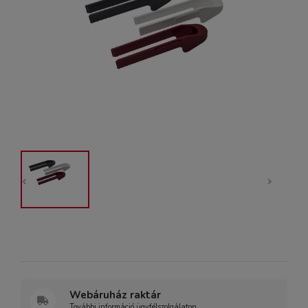
Webáruház raktár
További információ ügyfélszolgálaton.