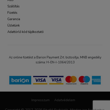
Ászf
Szállítás
Fizetés
Garancia
Üzletünk
Adattörlő kód tájékoztató
Az online fizetést a Barion Payment Zrt. biztosítja, MNB engedély
száma: H-EN-I-1064/2013
Impresszum
Adatvédelem
Copyright © 2017-2026 Studió Eszközök. Minden jog fenntartva.