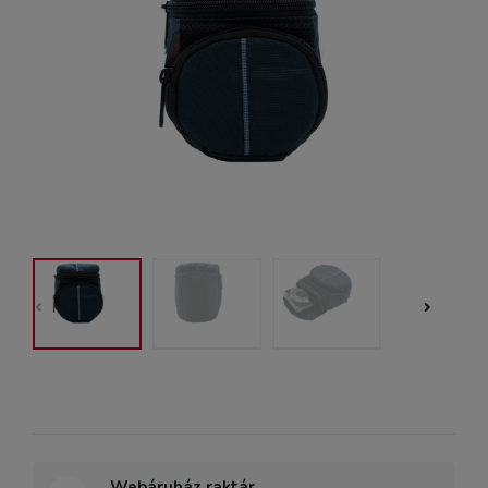
Webáruház raktár