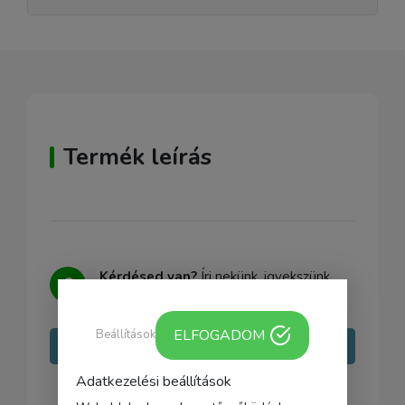
Termék leírás
Kérdésed van?
Írj nekünk, igyekszünk
minden kérdésedre választ adni.
ELFOGADOM
Beállítások
Írj nekünk
Adatkezelési beállítások