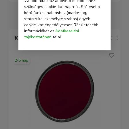
Weboldalunk az alapvető működéshez
szükséges cookie-kat használ. Szélesebb
körű funkcionalitáshoz (marketing,
statisztika, személyre szabás) egyéb
cookie-kat engedélyezhet. Részletesebb
információkat az
Adatkezelési
Kapcsolódó
tájékoztatóban
talál.
2-5 nap