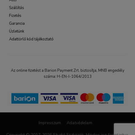
Ászf
Szállítás
Fizetés
Garancia
Üzletünk
Adattörlő kód tájékoztató
Az online fizetést a Barion Payment Zrt. biztosítja, MNB engedély
száma: H-EN-I-1064/2013
Impresszum
Adatvédelem
Copyright © 2017-2026 Studió Eszközök. Minden jog fenntartva.