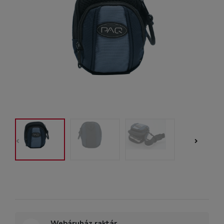
Webáruház raktár