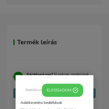
Termék leírás
Kérdésed van?
Írj nekünk, igyekszünk
minden kérdésedre választ adni.
ELFOGADOM
Beállítások
Írj nekünk
Adatkezelési beállítások