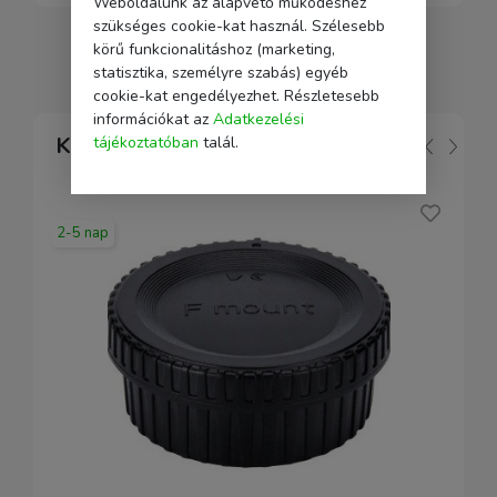
Weboldalunk az alapvető működéshez
szükséges cookie-kat használ. Szélesebb
körű funkcionalitáshoz (marketing,
statisztika, személyre szabás) egyéb
cookie-kat engedélyezhet. Részletesebb
információkat az
Adatkezelési
Kapcsolódó
tájékoztatóban
talál.
2-5 nap