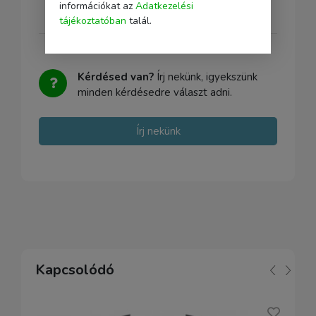
információkat az
Adatkezelési
tájékoztatóban
talál.
Kérdésed van?
Írj nekünk, igyekszünk
minden kérdésedre választ adni.
Írj nekünk
Kapcsolódó