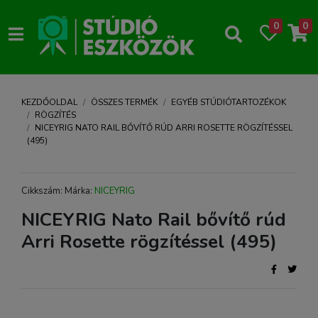
0
0
KEZDŐOLDAL
ÖSSZES TERMÉK
EGYÉB STÚDIÓTARTOZÉKOK
RÖGZÍTÉS
NICEYRIG NATO RAIL BŐVÍTŐ RÚD ARRI ROSETTE RÖGZÍTÉSSEL
(495)
Cikkszám: Márka:
NICEYRIG
NICEYRIG Nato Rail bővítő rúd
Arri Rosette rögzítéssel (495)