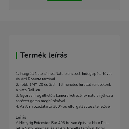
Termék leírás
1. Integrált Nato sínnel, Nato bilinccsel, hidegcipőtartóval
és Arri Rosette tartóval
2. Több 1/4''-20 és 3/8''-16 menetes furattal rendelkezik
a Nato Rail-en
3. Gyorsan rögzíthető a kamera ketrecének nato sínjéhez a
recézett gomb meghúzásával
4. Az Arri rozettatartó 360°-os elforgatást tesz lehetővé.
Leírás
A Niceyrig Extension Bar 495 be van építve a Nato Rail-
lel, a Nato bilinccsel és az Arri Rosette tartóval, hogy