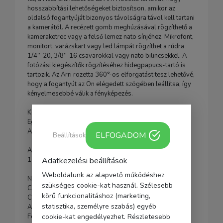
hosszabbítási lehetőségeket biztosítson, amikor az
oldalsó fogantyúját bizonyos távolságra távol kell tartani
a kamerától. A recézett gomb meghúzásával rögzíthető a
kameraketrec vagy a felső lemez nato sínjéhez. Mikrofont,
monitort, varázskart vagy led lámpát rögzíthet a rúdra
1/4’’-20, 3/8’’-16 csavarokkal vagy nato bilincsekkel. A
fotózási kiegészítők rögzítéséhez hidegpapucs-tartó is
tartozik. Az Arri rozetta 360°-os elforgatást tesz lehetővé,
hogy a fogantyút az Ön elégedett szögében leállítsa, így
kényelmesebbé válik a fényképezés.
Kompatibilitás:
Egyetemes
Arri Rosette fogantyú
ELFOGADOM
Beállítások
A csomag tartalmazza:
1 x Arri Rosette Mount hosszabbító rúd
Adatkezelési beállítások
Weboldalunk az alapvető működéshez
Nettó tömeg: 95 g
szükséges cookie-kat használ. Szélesebb
Csomag súlya: 120g
körű funkcionalitáshoz (marketing,
Csomag méretei: 13*19*6(cm)
statisztika, személyre szabás) egyéb
Anyaga: alumínium ötvözet
Felületkezelés: CNC/homokfúvás/feketére oxidált
cookie-kat engedélyezhet. Részletesebb