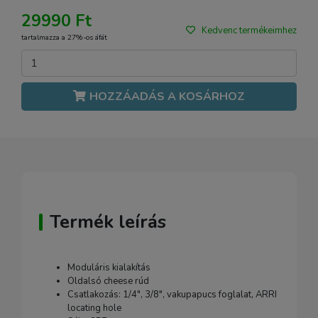
29990 Ft
Kedvenc termékeimhez
tartalmazza a 27%-os áfát
HOZZÁADÁS A KOSÁRHOZ
Termék leírás
Moduláris kialakítás
Oldalsó cheese rúd
Csatlakozás: 1/4", 3/8", vakupapucs foglalat, ARRI
locating hole