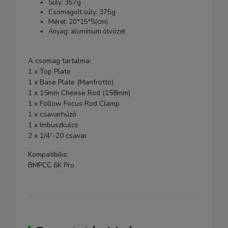
Súly: 357g
Csomagolt súly: 375g
Méret: 20*15*5(cm)
Anyag: alumínium ötvözet
A csomag tartalma:
1 x Top Plate
1 x Base Plate (Manfrotto)
1 x 15mm Cheese Rod (158mm)
1 x Follow Focus Rod Clamp
1 x csavarhúzó
1 x Imbuszkulcs
2 x 1/4’’-20 csavar
Kompatibilis:
BMPCC 6K Pro