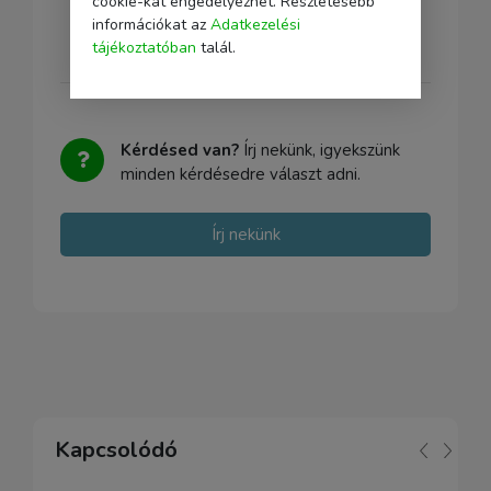
cookie-kat engedélyezhet. Részletesebb
információkat az
Adatkezelési
tájékoztatóban
talál.
Kérdésed van?
Írj nekünk, igyekszünk
minden kérdésedre választ adni.
Írj nekünk
Kapcsolódó