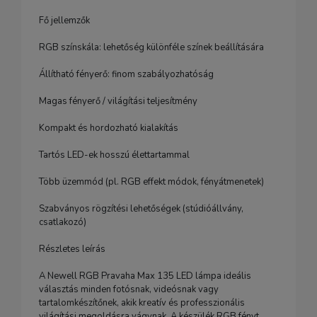
Fő jellemzők
RGB színskála: lehetőség különféle színek beállítására
Állítható fényerő: finom szabályozhatóság
Magas fényerő / világítási teljesítmény
Kompakt és hordozható kialakítás
Tartós LED-ek hosszú élettartammal
Több üzemmód (pl. RGB effekt módok, fényátmenetek)
Szabványos rögzítési lehetőségek (stúdióállvány,
csatlakozó)
Részletes leírás
A Newell RGB Pravaha Max 135 LED lámpa ideális
választás minden fotósnak, videósnak vagy
tartalomkészítőnek, akik kreatív és professzionális
világítási megoldásra vágynak. A készülék RGB fényt