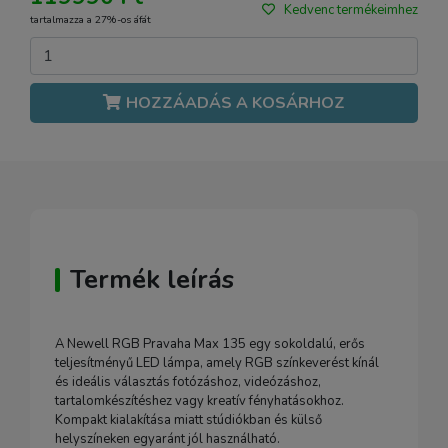
Kedvenc termékeimhez
tartalmazza a 27%-os áfát
HOZZÁADÁS A KOSÁRHOZ
Termék leírás
A Newell RGB Pravaha Max 135 egy sokoldalú, erős
teljesítményű LED lámpa, amely RGB színkeverést kínál
és ideális választás fotózáshoz, videózáshoz,
tartalomkészítéshez vagy kreatív fényhatásokhoz.
Kompakt kialakítása miatt stúdiókban és külső
helyszíneken egyaránt jól használható.