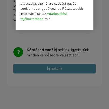
Rögzítés 1/4" menetes befogadás (pl. állványhoz)
statisztika, személyre szabás) egyéb
Méretek (pl. magasság × szélesség × mélység, mm)
cookie-kat engedélyezhet. Részletesebb
Tömeg (pl. g vagy kg)
információkat az
Adatkezelési
Kültéri / beltéri használat (pl. kültéri csak burával, IP
tájékoztatóban
talál.
védelem)
Kérdésed van?
Írj nekünk, igyekszünk
minden kérdésedre választ adni.
Írj nekünk