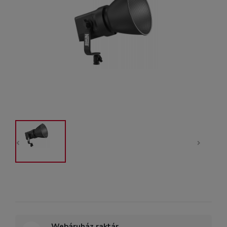
Webáruház raktár