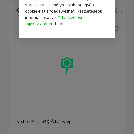
statisztika, személyre szabás) egyéb
Kapcsolódó
cookie-kat engedélyezhet. Részletesebb
információkat az
Adatkezelési
tájékoztatóban
talál.
2-5 nap
Velbon PHD-52Q Állványfej