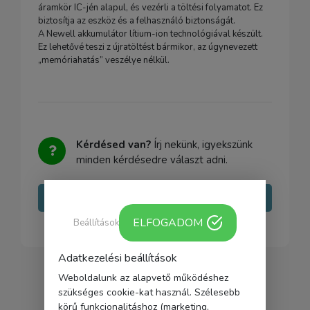
áramkör IC-jén alapul, és vezérli a töltési folyamatot. Ez
biztosítja az eszköz és a felhasználó biztonságát.
A Newell akkumulátor lítium-ion technológiával készült.
Ez lehetővé teszi z újratöltést bármikor, az úgynevezett
„memóriahatás” veszélye nélkül.
Kérdésed van?
Írj nekünk, igyekszünk
minden kérdésedre választ adni.
Írj nekünk
ELFOGADOM
Beállítások
Adatkezelési beállítások
Weboldalunk az alapvető működéshez
szükséges cookie-kat használ. Szélesebb
körű funkcionalitáshoz (marketing,