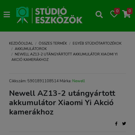
0
0
KEZDŐOLDAL
ÖSSZES TERMÉK
EGYÉB STÚDIÓTARTOZÉKOK
AKKUMULÁTOROK
NEWELL AZ13-2 UTÁNGYÁRTOTT AKKUMULÁTOR XIAOMI YI
AKCIÓ KAMERÁKHOZ
Cikkszám: 5901891108514 Márka:
Newell
Newell AZ13-2 utángyártott
akkumulátor Xiaomi Yi Akció
kamerákhoz