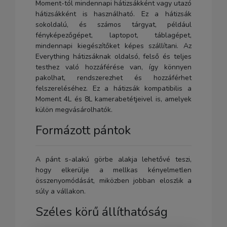
Moment-tól mindennapi hátizsákként vagy utazó
hátizsákként is használható. Ez a hátizsák
sokoldalú, és számos tárgyat, például
fényképezőgépet, laptopot, táblagépet,
mindennapi kiegészítőket képes szállítani. Az
Everything hátizsáknak oldalsó, felső és teljes
testhez való hozzáférése van, így könnyen
pakolhat, rendszerezhet és hozzáférhet
felszereléséhez. Ez a hátizsák kompatibilis a
Moment 4L és 8L kamerabetétjeivel is, amelyek
külön megvásárolhatók.
Formázott pántok
A pánt s-alakú görbe alakja lehetővé teszi,
hogy elkerülje a mellkas kényelmetlen
összenyomódását, miközben jobban eloszlik a
súly a vállakon.
Széles körű állíthatóság