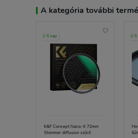
A kategória további termé
2-5 nap
2-5
K&F Concept Nano-X 72mm
Ho
Shimmer diffusion szűrő
62