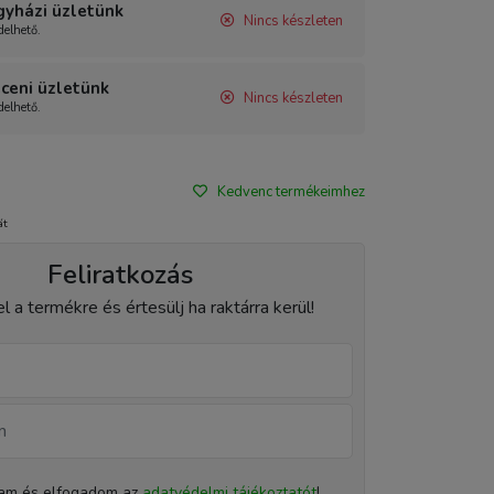
gyházi üzletünk
Nincs készleten
elhető.
ceni üzletünk
Nincs készleten
elhető.
Kedvenc termékeimhez
át
Feliratkozás
el a termékre és értesülj ha raktárra kerül!
tam és elfogadom az
adatvédelmi tájékoztatót
!