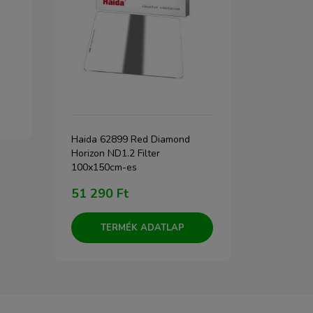
Haida 62899 Red Diamond
K&F Concep
Horizon ND1.2 Filter
MCUV+CPL+N
100x150cm-es
51 290 Ft
17 990 F
TERMÉK ADATLAP
TERM