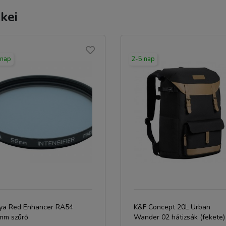
kei
 nap
2-5 nap
ya Red Enhancer RA54
K&F Concept 20L Urban
mm szűrő
Wander 02 hátizsák (fekete)