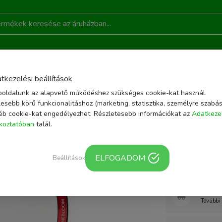
DONSÁGOK
AKCIÓ
RÓLUNK
KAPCSOLAT
B
tkezelési beállítások
oldalunk az alapvető működéshez szükséges cookie-kat használ.
ZÍTŐK
OBJEKTÍV SZŰRŐK
MOMENT 52MM CINEBLOOM DIFFUSION FILTER 
esebb körű funkcionalitáshoz (marketing, statisztika, személyre szabás
éb cookie-kat engedélyezhet. Részletesebb információkat az
Adatkeze
Cikkszám: 600-093
ékoztatóban
talál.
Moment 
Filter 20
ELFOGADOM
Beállítások
Webár
További 