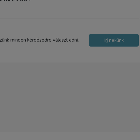
szünk minden kérdésedre választ adni.
Írj nekünk
Haida 55088 Kör alakú
szürőtartó (max 82mm)
8 090 Ft
TERMÉK ADATLAP