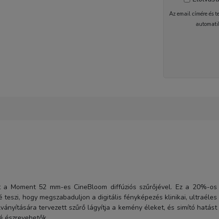
Az email címére és t
automati
2-5 nap
ket a Moment 52 mm-es CineBloom diffúziós szűrőjével. Ez a 20%-os
teszi, hogy megszabaduljon a digitális fényképezés klinikai, ultraéles
ványítására tervezett szűrő lágyítja a kemény éleket, és simító hatást
bé észrevehetők.