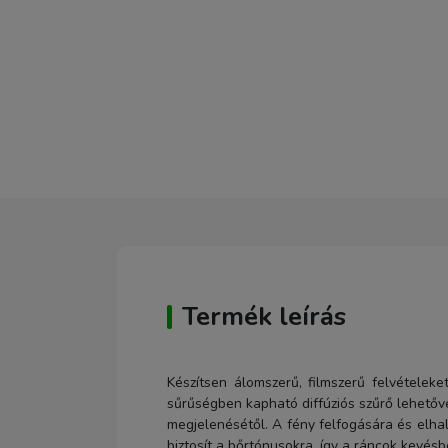
Termék leírás
Készítsen álomszerű, filmszerű felvétele
sűrűségben kapható diffúziós szűrő lehetővé 
megjelenésétől. A fény felfogására és elhal
biztosít a bőrtónusokra, így a ráncok kevés