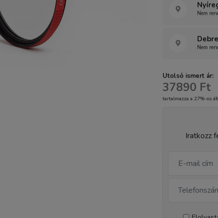
Nyíre
Nem rend
Debre
Nem rend
Utolsó ismert ár:
37890 Ft
tartalmazza a 27%-os áf
Iratkozz f
Elolvas