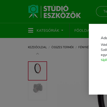
KATEGÓRIÁK
FŐOLDAL
ÚJ
Ada
Web
KEZDŐOLDAL
ÖSSZES TERMÉK
FÉNYKÉPEZŐ KIEGÉS
Szél
egy
táj