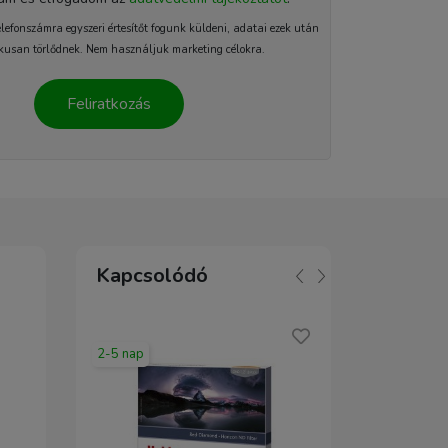
elefonszámra egyszeri értesítőt fogunk küldeni, adatai ezek után
kusan törlődnek. Nem használjuk marketing célokra.
Feliratkozás
Kapcsolódó
2-5 nap
1-2 nap