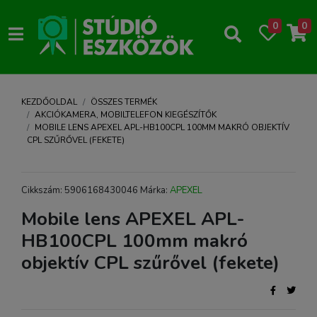
0
0
KEZDŐOLDAL
ÖSSZES TERMÉK
AKCIÓKAMERA, MOBILTELEFON KIEGÉSZÍTŐK
MOBILE LENS APEXEL APL-HB100CPL 100MM MAKRÓ OBJEKTÍV
CPL SZŰRŐVEL (FEKETE)
Cikkszám: 5906168430046 Márka:
APEXEL
Mobile lens APEXEL APL-
HB100CPL 100mm makró
objektív CPL szűrővel (fekete)