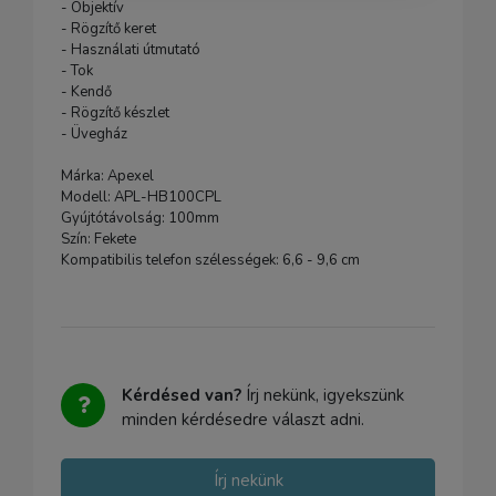
- Objektív
- Rögzítő keret
- Használati útmutató
- Tok
- Kendő
- Rögzítő készlet
- Üvegház
Márka: Apexel
Modell: APL-HB100CPL
Gyújtótávolság: 100mm
Szín: Fekete
Kompatibilis telefon szélességek: 6,6 - 9,6 cm
Kérdésed van?
Írj nekünk, igyekszünk
minden kérdésedre választ adni.
Írj nekünk