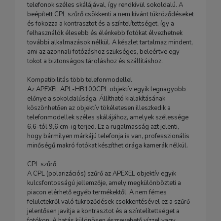
telefonok széles skálájával, így rendkívül sokoldalú. A
beépített CPL szűrő csökkenti a nem kívánt tükröződéseket
és fokozza a kontrasztot és a színtelítettséget, így a
felhasználók élesebb és élénkebb fotókat élvezhetnek
további alkalmazások nélkül. A készlet tartalmaz mindent,
ami az azonnali fotózáshoz szükséges, beleértve egy
tokot a biztonságos tároláshoz és szállításhoz.
Kompatibilitás több telefonmodellel
Az APEXEL APL-HB100CPL objektív egyik legnagyobb
előnye a sokoldalúsága. Állítható kialakításának
köszönhetően az objektív tökéletesen illeszkedik a
telefonmodellek széles skálájához, amelyek szélessége
6,6-tól 9,6 cm-ig terjed. Ez a rugalmasság azt jelenti,
hogy bármilyen márkájú telefonja is van, professzionális
minőségű makró fotókat készíthet drága kamerák nélkül.
CPL szűrő
A CPL (polarizációs) szűrő az APEXEL objektív egyik
kulcsfontosságú jellemzője, amely megkülönbözteti a
piacon elérhető egyéb termékektől. A nem fémes
felületekről való tükröződések csökkentésével ez a szűrő
jelentősen javítja a kontrasztot és a színtelítettséget a
fotókon. A hatás különösen észrevehető vízzel vagy