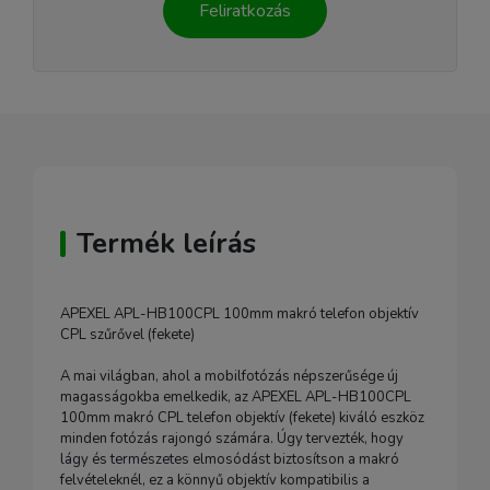
Feliratkozás
Termék leírás
APEXEL APL-HB100CPL 100mm makró telefon objektív
CPL szűrővel (fekete)
A mai világban, ahol a mobilfotózás népszerűsége új
magasságokba emelkedik, az APEXEL APL-HB100CPL
100mm makró CPL telefon objektív (fekete) kiváló eszköz
minden fotózás rajongó számára. Úgy tervezték, hogy
lágy és természetes elmosódást biztosítson a makró
felvételeknél, ez a könnyű objektív kompatibilis a