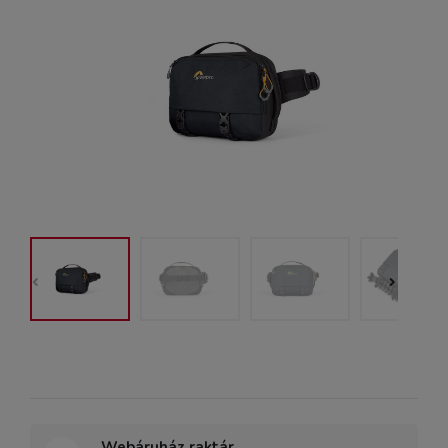
Webáruház raktár