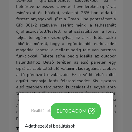
51%-ban újrahasznosított szövetekből áll –
beleértve az összes szövetet, hevedereket, cipzárat,
zsinórokat és hálókat, valamint 25%-ban oldattal
festett anyagokból. (Ezt a Green Line pontszámot a
GRI 301-2 szabvány szerint mérik, a felhasznált
újrahasznosított/festett fonal százalékában a fonal
teljes tömegéhez viszonyítva.) Ez a kis fotós táska
tökéltes méretű, hogy a legfontosabb eszközeidet
magaddal vihesd, e mellett pedig tele van hasznos
funkciókkal. Fekete színe pedig ideális az outdoor
kalandokhoz. Belső terében az első panelen egy
cipzáras zseb található valamint kis rugalmas zsebek
a fő párnázott elválasztón. Ez a védő felső füllel
együtt megóvja fotós felszerelésedet. Kis cipzáras
első zsebben tárolhatod kulcsaidat és egyéb apró
tárgyaidat. A fő cipzáras rekeszben érheted el fotós
felszerelésedet. Egy pár pánt segítségével asztali
állványt, kabátot rögzíthetsz a táskára. A táska
ELFOGADOM
Beállítások
oldalán egy víz tartó kiegészítőt is találsz, mely a
pántokkal használható.
Adatkezelési beállítások
Technikai adatok: