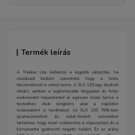
Termék leírás
A Trekker Lite kollekció a legjobb választás, ha
utazásaid közben szeretnéd, hogy a fotós
felszerelésed is veled lenne. A SLX 120 egy diszkrét
útitárs, amiben a legfontosabb tárgyadat és fotós
eszközeidet helyezheted el egészen közel tartva a
testedhez. Akár slingként, akár a csípődön
övtáskaként is hordhatod. Az SLX 120 76%-ban
újrahasznosított és oldal-festett szöveteket
tartalmaz, hogy ezzel csökkentse a vízpazarlást és a
környezetre gyakorolt ​​negatív hatást. Ez az arány