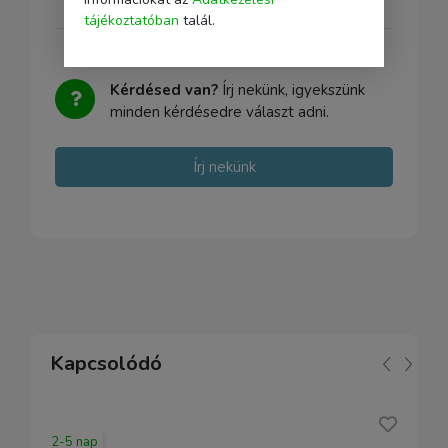
tájékoztatóban
talál.
Kérdésed van?
Írj nekünk, igyekszünk
minden kérdésedre választ adni.
Írj nekünk
Kapcsolódó
2-5 nap