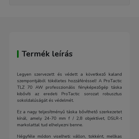
Termék leírás
Legyen szervezett és védett a következő kaland
szempontjából tökéletes hozzáféréssel! A ProTactic
TLZ 70 AW professzionális fényképezőgép táska
kibővíti az eredeti ProTactic sorozat robusztus
sokoldalúságát és védelmét.
Ez a nagy teljesítményű táska bővíthető szerkezetet
kínál, amely 24-70 mm f / 2,8 objektívet, DSLR-t
markolattal tud elhelyezni benne.
Négyféle módon viselheti: vállon, tokként, mellkas