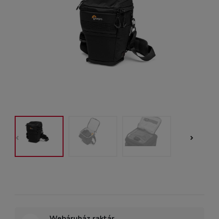
Webáruház raktár