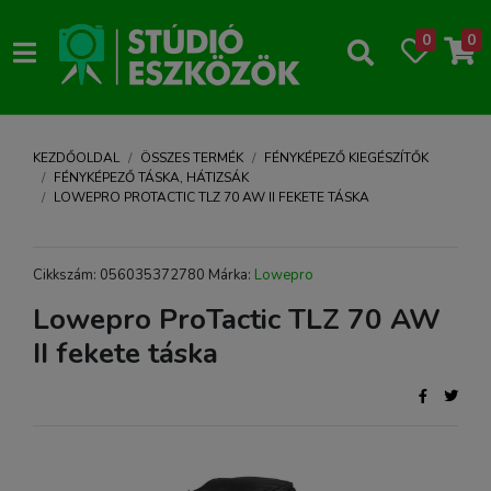
0
0
KEZDŐOLDAL
ÖSSZES TERMÉK
FÉNYKÉPEZŐ KIEGÉSZÍTŐK
FÉNYKÉPEZŐ TÁSKA, HÁTIZSÁK
LOWEPRO PROTACTIC TLZ 70 AW II FEKETE TÁSKA
Cikkszám: 056035372780 Márka:
Lowepro
Lowepro ProTactic TLZ 70 AW
II fekete táska