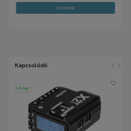
Írj nekünk
Kapcsolódó
2-5 nap