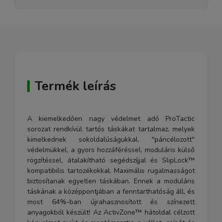
Termék leírás
A kiemelkedően nagy védelmet adó ProTactic
sorozat rendkívül tartós táskákat tartalmaz, melyek
kimelkednek sokoldalúságukkal, ''páncélozott''
védelmükkel, a gyors hozzáféréssel, moduláris külső
rögzítéssel, átalakítható segédszíjjal és SlipLock™
kompatibilis tartozékokkal. Maximális rugalmasságot
biztosítanak egyetlen táskában. Ennek a moduláris
táskának a középpontjában a fenntarthatóság áll, és
most 64%-ban újrahasznosított és színezett
anyagokból készült! Az ActivZone™ hátoldal célzott