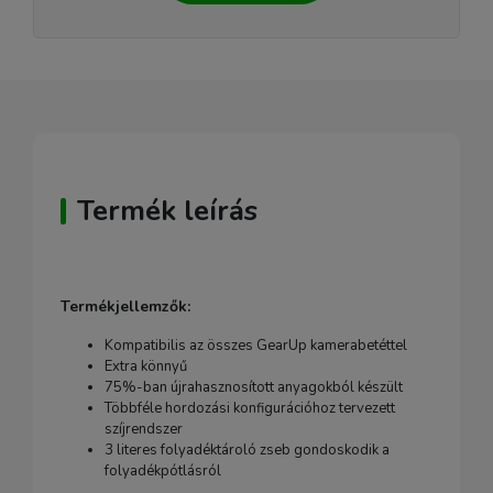
Termék leírás
Termékjellemzők:
Kompatibilis az összes GearUp kamerabetéttel
Extra könnyű
75%-ban újrahasznosított anyagokból készült
Többféle hordozási konfigurációhoz tervezett
szíjrendszer
3 literes folyadéktároló zseb gondoskodik a
folyadékpótlásról