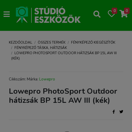
0
0
KEZDŐOLDAL
ÖSSZES TERMÉK
FÉNYKÉPEZŐ KIEGÉSZÍTŐK
FÉNYKÉPEZŐ TÁSKA, HÁTIZSÁK
LOWEPRO PHOTOSPORT OUTDOOR HÁTIZSÁK BP 15L AW III
(KÉK)
Cikkszám: Márka:
Lowepro
Lowepro PhotoSport Outdoor
hátizsák BP 15L AW III (kék)