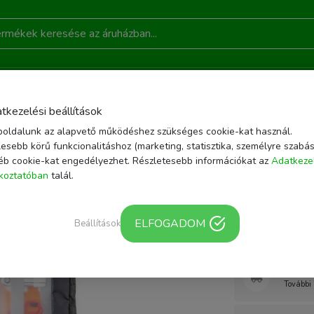
DONSÁGOK
AKCIÓ
RÓLUNK
KAPCSOLAT
B
tkezelési beállítások
oldalunk az alapvető működéshez szükséges cookie-kat használ.
ZÍTŐK
FÉNYKÉPEZŐ TÁSKA, HÁTIZSÁK
LOWEPRO GEARUP POUCH MEDIUM
esebb körű funkcionalitáshoz (marketing, statisztika, személyre szabás
éb cookie-kat engedélyezhet. Részletesebb információkat az
Adatkeze
Cikkszám: LP37139
ékoztatóban
talál.
Lowepro
(sötét sz
ELFOGADOM
Beállítások
Webár
További 