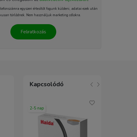
elefonszámra egyszeri értesítőt fogunk küldeni, adatai ezek után
kusan törlődnek. Nem használjuk marketing célokra.
Feliratkozás
Kapcsolódó
2-5 nap
2-5 nap