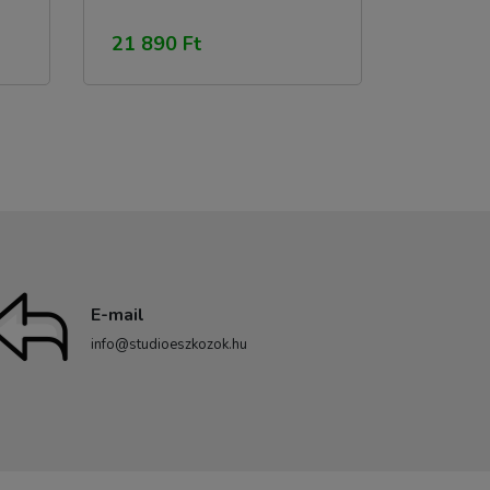
21 890 Ft
E-mail
info@studioeszkozok.hu