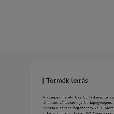
Termék leírás
A közepes méretű GearUp táskával te sza
tökéletes választás egy kis tápegységhez
Medium rugalmas rögzítőpántokkal ellátott k
a tartalomhoz a dupla, 360 °-ban kihúzh