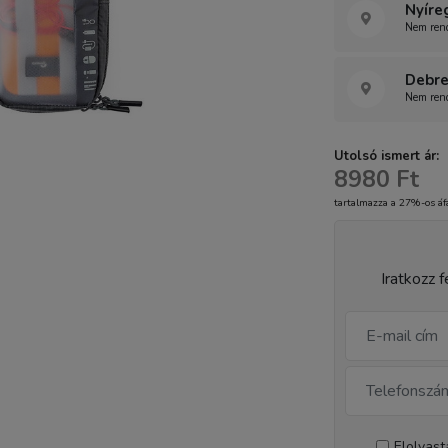
Nyíre
Nem rend
Debre
Nem rend
Utolsó ismert ár:
8980 Ft
tartalmazza a 27%-os áf
Iratkozz f
Elolvas