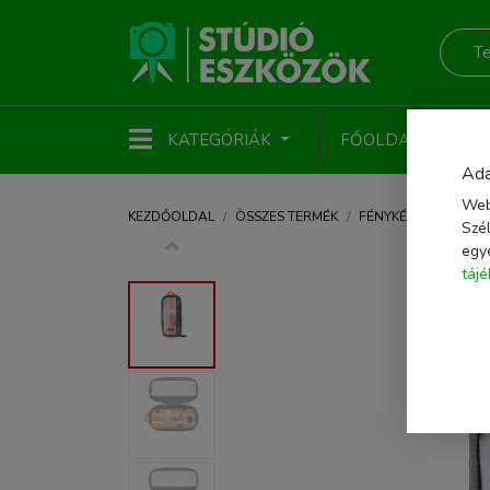
KATEGÓRIÁK
FŐOLDAL
ÚJ
Ada
Web
KEZDŐOLDAL
ÖSSZES TERMÉK
FÉNYKÉPEZŐ KIEGÉS
Szél
egy
táj