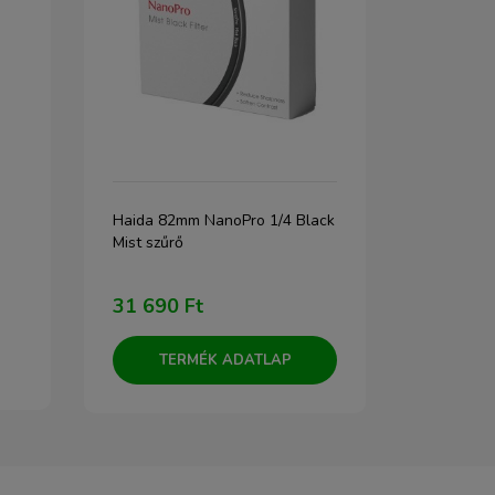
ge
Haida 82mm NanoPro 1/4 Black
JJC MCR-SC2
z
Mist szűrő
tartó
7)
31 690 Ft
6 890 Ft
TERMÉK ADATLAP
TERM