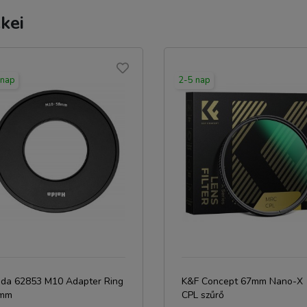
kei
 nap
2-5 nap
ida 62853 M10 Adapter Ring
K&F Concept 67mm Nano-X
mm
CPL szűrő