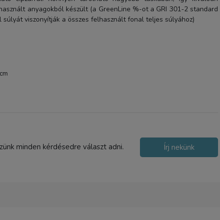
asznált anyagokból készült (a GreenLine %-ot a GRI 301-2 standard
l súlyát viszonyítják a összes felhasznált fonal teljes súlyához)
 cm
SmallRig Full Camera Ca
BMPCC 6K Pro kameráho
(Advanced Version) (351
72 090 Ft
szünk minden kérdésedre választ adni.
Írj nekünk
TERMÉK ADATLAP