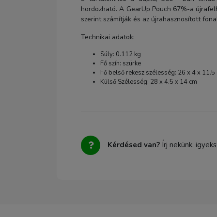
hordozható. A GearUp Pouch 67%-a újrafelh
szerint számítják és az újrahasznosított fona
Technikai adatok:
Súly: 0.112 kg
Fő szín: szürke
Fő belső rekesz szélesség: 26 x 4 x 11.5
Külső Szélesség: 28 x 4.5 x 14 cm
Kérdésed van?
Írj nekünk, igyek