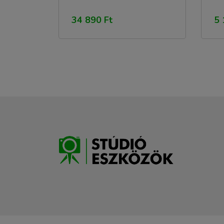
34 890 Ft
5 