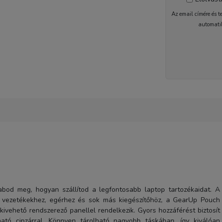
Az email címére és t
automati
1-2 nap
bod meg, hogyan szállítod a legfontosabb laptop tartozékaidat. A
, vezetékekhez, egérhez és sok más kiegészítőhöz, a GearUp Pouch
ivehető rendszerező panellel rendelkezik. Gyors hozzáférést biztosít
ató cipzárral. Könnyen tárolható nagyobb táskában, így kiválóan