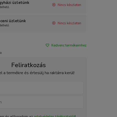
gyházi üzletünk
Nincs készleten
elhető.
ceni üzletünk
Nincs készleten
elhető.
Kedvenc termékeimhez
át
Feliratkozás
el a termékre és értesülj ha raktárra kerül!
tam és elfogadom az
adatvédelmi tájékoztatót
!