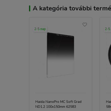
A kategória további termé
2-5 nap
2-5
Haida NanoPro MC Soft Grad
Ha
ND1.2 100x150mm 62583
58