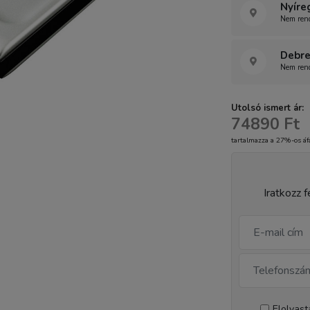
Nyíre
Nem rend
Debre
Nem rend
Utolsó ismert ár:
74890 Ft
tartalmazza a 27%-os áf
Iratkozz f
Elolvas