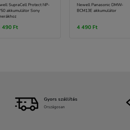
well SupraCell Protect NP-
Newell Panasonic DMW-
50 akkumulátor Sony
BCM13E akkumulátor
merákhoz
 490 Ft
4 490 Ft
Gyors szállítás
Országosan