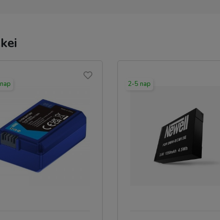
kei
 nap
2-5 nap