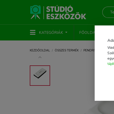
KATEGÓRIÁK
FŐOLDAL
ÚJ
Ada
Web
KEZDŐOLDAL
ÖSSZES TERMÉK
PENDRIVE
ADATT
Szél
egy
táj