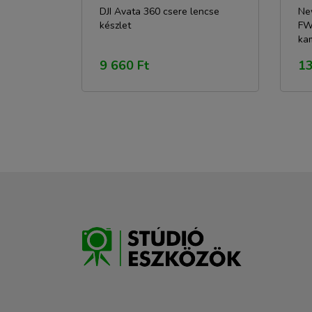
DJI Avata 360 csere lencse
Ne
készlet
FW
ka
9 660 Ft
13