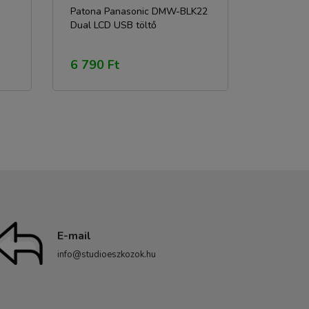
Patona Panasonic DMW-BLK22
Dual LCD USB töltő
6 790 Ft
E-mail
info@studioeszkozok.hu