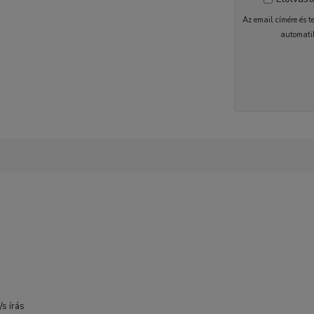
Az email címére és t
automati
2-5 nap
s írás