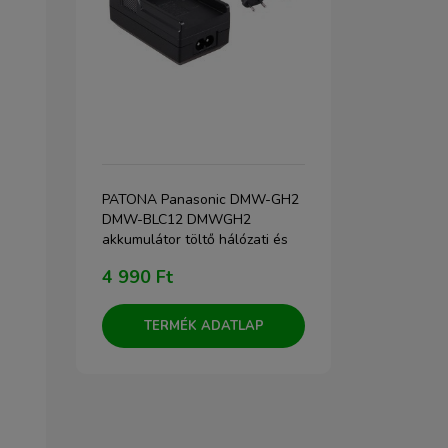
PATONA Panasonic DMW-GH2
Godox iT30P
DMW-BLC12 DMWGH2
fényképezőg
akkumulátor töltő hálózati és
szivargyújtó töltővel
4 990 Ft
35 900 F
TERMÉK ADATLAP
TERM