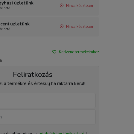
gyházi üzletünk
Nincs készleten
elhető.
ceni üzletünk
Nincs készleten
elhető.
Kedvenc termékeimhez
át
Feliratkozás
el a termékre és értesülj ha raktárra kerül!
tam és elfogadom az
adatvédelmi tájékoztatót
!