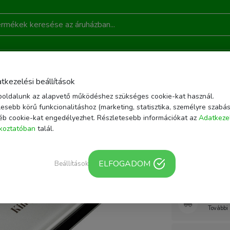
DONSÁGOK
AKCIÓ
RÓLUNK
KAPCSOLAT
B
tkezelési beállítások
oldalunk az alapvető működéshez szükséges cookie-kat használ.
ÁROLÁS
KINGSTON SSD HORDOZHATÓ USB 3.2 GEN 2X2 TYPE-C 2000GB X
esebb körű funkcionalitáshoz (marketing, statisztika, személyre szabás
éb cookie-kat engedélyezhet. Részletesebb információkat az
Adatkeze
Cikkszám: SXS200
ékoztatóban
talál.
Kingston
Gen 2x2
ELFOGADOM
Beállítások
Webár
További 