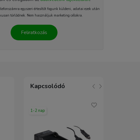
elefonszámra egyszeri értesítőt fogunk küldeni, adatai ezek után
kusan törlődnek. Nem használjuk marketing célokra.
Feliratkozás
Kapcsolódó
1-2 nap
2-5 nap