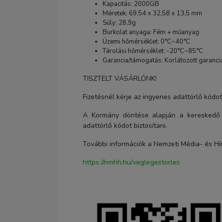
Kapacitás: 2000GB
Méretek: 69,54 x 32,58 x 13,5 mm
Súly: 28,9g
Burkolat anyaga: Fém + műanyag
Üzemi hőmérséklet: 0°C~40°C
Tárolási hőmérséklet: -20°C~85°C
Garancia/támogatás: Korlátozott garanc
TISZTELT VÁSÁRLÓNK!
Fizetésnél kérje az ingyenes adattörlő kódo
A Kormány döntése alapján a kereskedő 
adattörlő kódot biztosítani.
További információk a Nemzeti Média- és Hí
https://nmhh.hu/veglegestorles