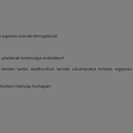
ia ingyenes műszaki támogatással
t adatainak biztonsága érdekében!
JJC SRB-GR Deluxe Soft
exponáló gomb (Barna)
minden tartós adathordozó termék vásárlásakor köteles ingyenes
3 990 Ft
rközlési Hatóság honlapján:
TERMÉK ADATLAP