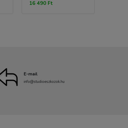
16 490 Ft
Rescue Pro Deluxe szoftver
E-mail
info@studioeszkozok.hu