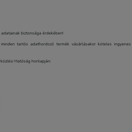
t adatainak biztonsága érdekében!
minden tartós adathordozó termék vásárlásakor köteles ingyenes
rközlési Hatóság honlapján:
Sandisk 64gb MicroSDXC
Extreme memóriakártya +
Adapter 170mb/s /80 mb/
UHS-I V30 A2 C10 U3 +
16 490 Ft
Rescue Pro Deluxe szoftv
TERMÉK ADATLAP