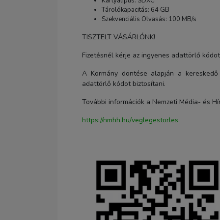
Kártyatípus: SDXC
Tárolókapacitás: 64 GB
Szekvenciális Olvasás: 100 MB/s
TISZTELT VÁSÁRLÓNK!
Fizetésnél kérje az ingyenes adattörlő kódo
A Kormány döntése alapján a kereskedő 
adattörlő kódot biztosítani.
További információk a Nemzeti Média- és Hí
https://nmhh.hu/veglegestorles