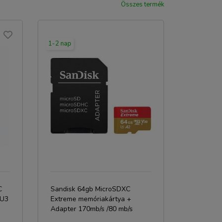
Összes termék
1-2 nap
C
Sandisk 64gb MicroSDXC
 U3
Extreme memóriakártya +
Adapter 170mb/s /80 mb/s
UHS-I V30 A2 C10 U3 +