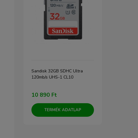
Sandisk 32GB SDHC Ultra
Sandisk 25
120mb/s UHS-1 CL10
Pro 200/140
s
memóriakárt
10 890 Ft
53 600 F
er
TERMÉK ADATLAP
TERM