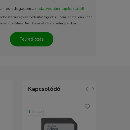
tam és elfogadom az
adatvédelmi tájékoztatót
!
elefonszámra egyszeri értesítőt fogunk küldeni, adatai ezek után
kusan törlődnek. Nem használjuk marketing célokra.
Feliratkozás
Kapcsolódó
1-2 nap
2-5 nap