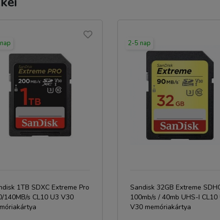
kei
 nap
2-5 nap
ndisk 1TB SDXC Extreme Pro
Sandisk 32GB Extreme SDH
0/140MB/s CL10 U3 V30
100mb/s / 40mb UHS-I CL10
móriakártya
V30 memóriakártya