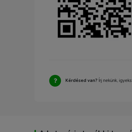
Kérdésed van?
Írj nekünk, igyek