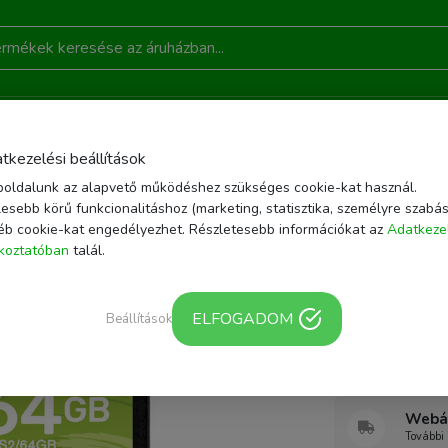
DONSÁGOK
AKCIÓ
RÓLUNK
KAPCSOLAT
B
tkezelési beállítások
oldalunk az alapvető működéshez szükséges cookie-kat használ.
EMÓRIAKÁRTYÁK
KINGSTON SDXC 64GB CANVAS SELECT PLUS 100R C10 U
esebb körű funkcionalitáshoz (marketing, statisztika, személyre szabás
éb cookie-kat engedélyezhet. Részletesebb információkat az
Adatkeze
Cikkszám: SDS264G
ékoztatóban
talál.
Kingston
Plus 100
ELFOGADOM
Beállítások
memóriak
Webár
További 