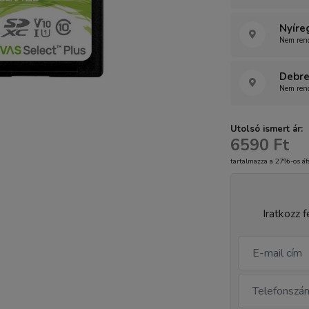
Nyíre
Nem rend
Debre
Nem rend
Utolsó ismert ár:
6590 Ft
tartalmazza a 27%-os áf
Iratkozz f