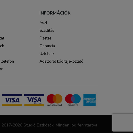
INFORMÁCIÓK
Ászf
Szállítás
zat
Fizetés
sek
Garancia
Üzletünk
ltelefon
Adattörlő kód tájékoztató
er
 2017-2026 Studió Eszközök. Minden jog fenntartva.