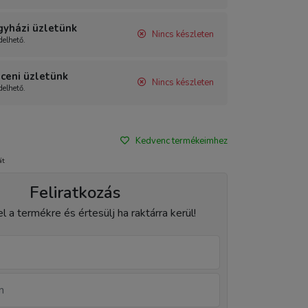
gyházi üzletünk
Nincs készleten
elhető.
ceni üzletünk
Nincs készleten
elhető.
Kedvenc termékeimhez
át
Feliratkozás
el a termékre és értesülj ha raktárra kerül!