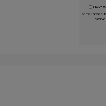
Elolvas
Az email címére és t
automati
1-2 nap