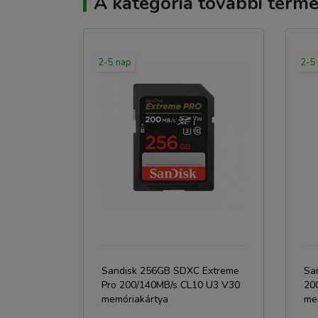
A kategória további termé
2-5 nap
2-5
Sandisk 256GB SDXC Extreme
Sa
Pro 200/140MB/s CL10 U3 V30
20
memóriakártya
me