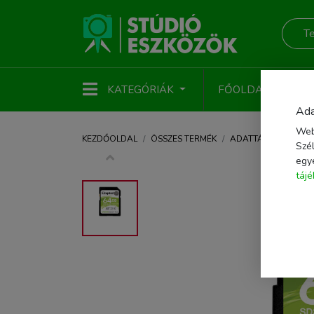
KATEGÓRIÁK
FŐOLDAL
ÚJ
Ada
Web
KEZDŐOLDAL
ÖSSZES TERMÉK
ADATTÁROLÁS
M
Szél
egy
táj