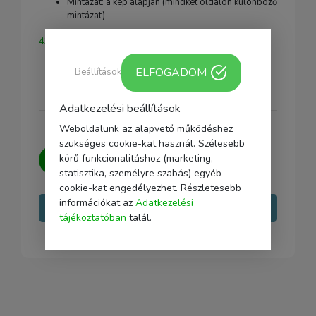
Mintázat: a kép alapján (mindkét oldalon különböző
mintázat)
43 féle választható dizájn
ELFOGADOM
Beállítások
Adatkezelési beállítások
Weboldalunk az alapvető működéshez
szükséges cookie-kat használ. Szélesebb
Kérdésed van?
Írj nekünk, igyekszünk
körű funkcionalitáshoz (marketing,
minden kérdésedre választ adni.
statisztika, személyre szabás) egyéb
cookie-kat engedélyezhet. Részletesebb
információkat az
Adatkezelési
Írj nekünk
tájékoztatóban
talál.