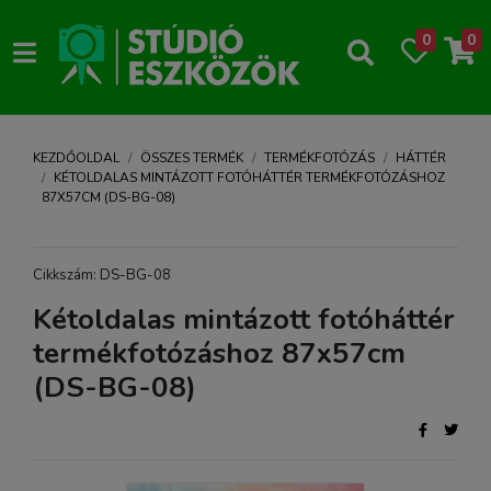
0
0
KEZDŐOLDAL
ÖSSZES TERMÉK
TERMÉKFOTÓZÁS
HÁTTÉR
KÉTOLDALAS MINTÁZOTT FOTÓHÁTTÉR TERMÉKFOTÓZÁSHOZ
87X57CM (DS-BG-08)
Cikkszám: DS-BG-08
Kétoldalas mintázott fotóháttér
termékfotózáshoz 87x57cm
(DS-BG-08)