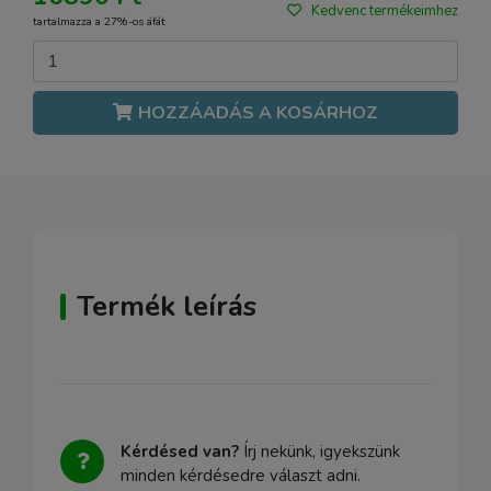
Kedvenc termékeimhez
tartalmazza a 27%-os áfát
HOZZÁADÁS A KOSÁRHOZ
Termék leírás
Kérdésed van?
Írj nekünk, igyekszünk
minden kérdésedre választ adni.