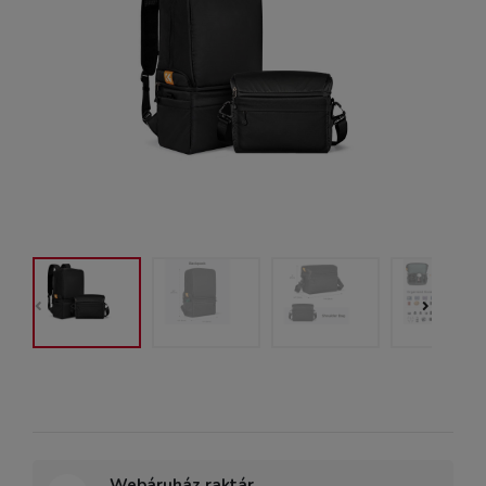
Webáruház raktár