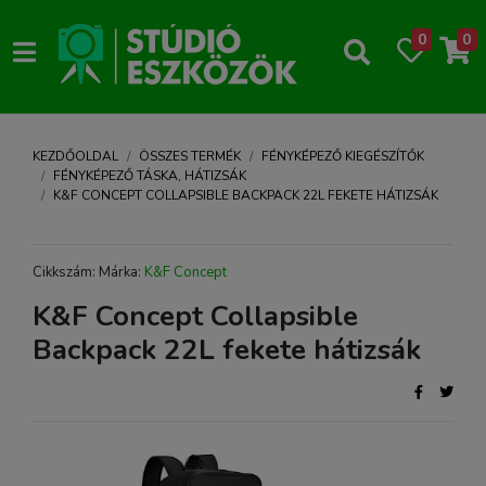
0
0
KEZDŐOLDAL
ÖSSZES TERMÉK
FÉNYKÉPEZŐ KIEGÉSZÍTŐK
FÉNYKÉPEZŐ TÁSKA, HÁTIZSÁK
K&F CONCEPT COLLAPSIBLE BACKPACK 22L FEKETE HÁTIZSÁK
Cikkszám: Márka:
K&F Concept
K&F Concept Collapsible
Backpack 22L fekete hátizsák