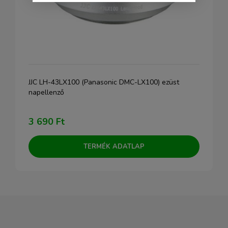
JJC LH-43LX100 (Panasonic DMC-LX100) ezüst
napellenző
3 690 Ft
TERMÉK ADATLAP