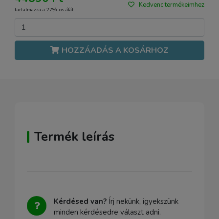
Kedvenc termékeimhez
tartalmazza a 27%-os áfát
HOZZÁADÁS A KOSÁRHOZ
Termék leírás
Kérdésed van?
Írj nekünk, igyekszünk
minden kérdésedre választ adni.