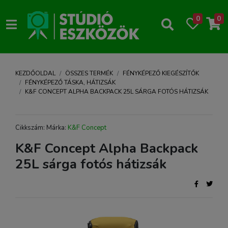
0
0
KEZDŐOLDAL
ÖSSZES TERMÉK
FÉNYKÉPEZŐ KIEGÉSZÍTŐK
FÉNYKÉPEZŐ TÁSKA, HÁTIZSÁK
K&F CONCEPT ALPHA BACKPACK 25L SÁRGA FOTÓS HÁTIZSÁK
Cikkszám: Márka:
K&F Concept
K&F Concept Alpha Backpack
25L sárga fotós hátizsák