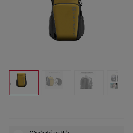
Webáruház raktár