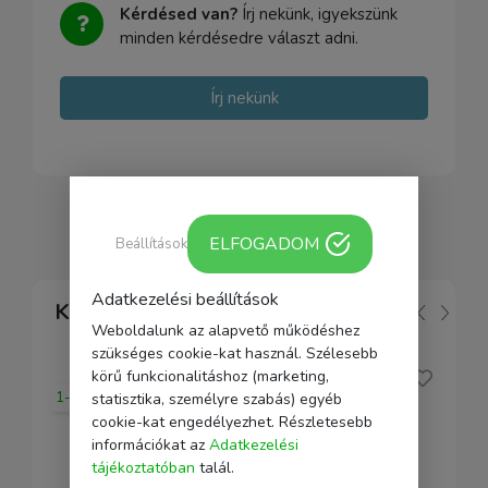
Kérdésed van?
Írj nekünk, igyekszünk
minden kérdésedre választ adni.
Írj nekünk
ELFOGADOM
Beállítások
Adatkezelési beállítások
Kapcsolódó
Weboldalunk az alapvető működéshez
szükséges cookie-kat használ. Szélesebb
körű funkcionalitáshoz (marketing,
1-2 nap
statisztika, személyre szabás) egyéb
cookie-kat engedélyezhet. Részletesebb
információkat az
Adatkezelési
tájékoztatóban
talál.