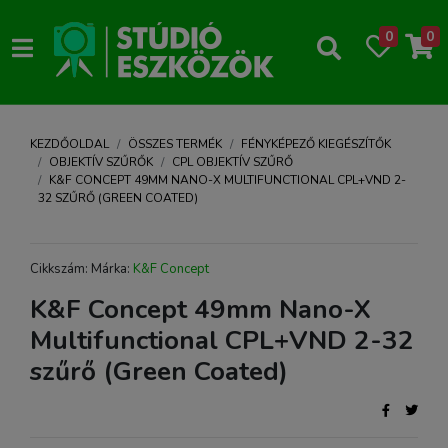
0
0
KEZDŐOLDAL
ÖSSZES TERMÉK
FÉNYKÉPEZŐ KIEGÉSZÍTŐK
OBJEKTÍV SZŰRŐK
CPL OBJEKTÍV SZŰRŐ
K&F CONCEPT 49MM NANO-X MULTIFUNCTIONAL CPL+VND 2-
32 SZŰRŐ (GREEN COATED)
Cikkszám: Márka:
K&F Concept
K&F Concept 49mm Nano-X
Multifunctional CPL+VND 2-32
szűrő (Green Coated)