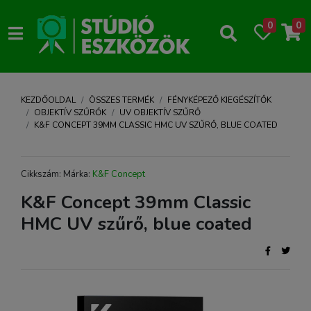
0
0
KEZDŐOLDAL
ÖSSZES TERMÉK
FÉNYKÉPEZŐ KIEGÉSZÍTŐK
OBJEKTÍV SZŰRŐK
UV OBJEKTÍV SZŰRŐ
K&F CONCEPT 39MM CLASSIC HMC UV SZŰRŐ, BLUE COATED
Cikkszám: Márka:
K&F Concept
K&F Concept 39mm Classic
HMC UV szűrő, blue coated