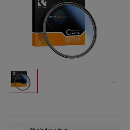
Webáruház raktár