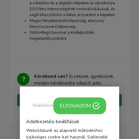
a videókon és a digitális képeken az ultraibolya
(UV) fény mennyiségének minimalizálásával, és
segít kiküszöbölni a kékes árnyalatot a képeken.
Magas fényáteresztő képesség, alacsony
fényvisszaverő képesség
Többrétegű bevonat a ködképződés
megakadályozására
Kérdésed van?
Írj nekünk, igyekszünk
minden kérdésedre választ adni.
Írj nekünk
ELFOGADOM
Beállítások
Adatkezelési beállítások
Weboldalunk az alapvető működéshez
szükséges cookie-kat használ. Szélesebb