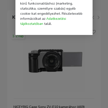
körű funkcionalitáshoz (marketing,
statisztika, személyre szabás) egyéb
cookie-kat engedélyezhet. Részletesebb
Kapcsolódó
információkat az
Adatkezelési
tájékoztatóban
talál.
1-2 nap
NICEYRIG Cage Sony ZV-E10 kamerához (469)