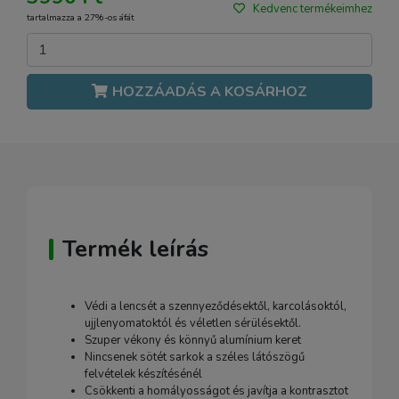
Kedvenc termékeimhez
tartalmazza a 27%-os áfát
HOZZÁADÁS A KOSÁRHOZ
Termék leírás
Védi a lencsét a szennyeződésektől, karcolásoktól,
ujjlenyomatoktól és véletlen sérülésektől.
Szuper vékony és könnyű alumínium keret
Nincsenek sötét sarkok a széles látószögű
felvételek készítésénél
Csökkenti a homályosságot és javítja a kontrasztot