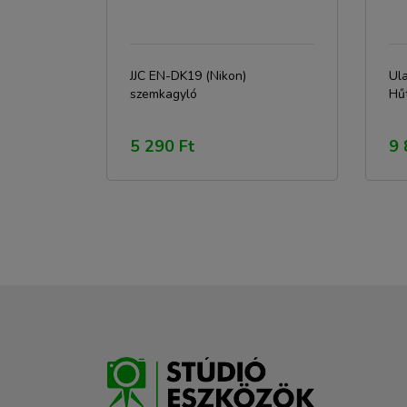
JJC EN-DK19 (Nikon)
Ul
szemkagyló
Hű
5 290 Ft
9 