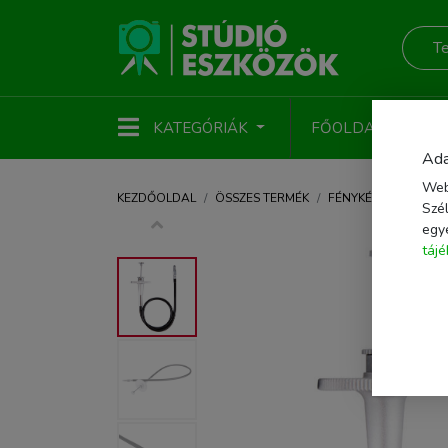
KATEGÓRIÁK
FŐOLDAL
ÚJ
Ada
Web
KEZDŐOLDAL
ÖSSZES TERMÉK
FÉNYKÉPEZŐ KIEGÉS
Szél
egy
táj