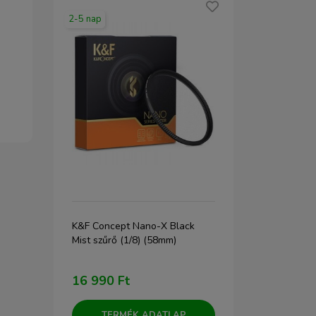
2-5 nap
2-5 nap
váz
K&F Concept Nano-X Black
JJC LN-58S u
Mist szűrő (1/8) (58mm)
napellenző (
16 990 Ft
5 690 Ft
TERMÉK ADATLAP
TERM