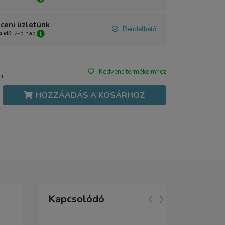
ceni üzletünk
Rendelhető
si idő: 2-5 nap
Kedvenc termékeimhez
át
HOZZÁADÁS A KOSÁRHOZ
Kapcsolódó