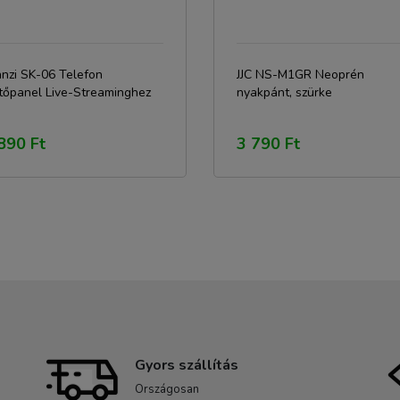
anzi SK-06 Telefon
JJC NS-M1GR Neoprén
tőpanel Live-Streaminghez
nyakpánt, szürke
890 Ft
3 790 Ft
Gyors szállítás
Országosan