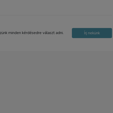
2-5 nap
szünk minden kérdésedre választ adni.
Írj nekünk
JJC L-R16 Nikon objektív/
sapka
2 590 Ft
TERMÉK ADATLAP