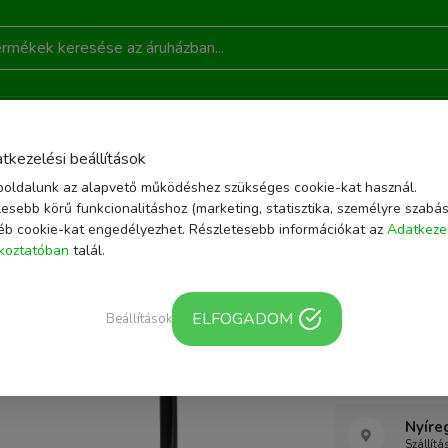
DONSÁGOK
AKCIÓ
RÓLUNK
KAPCSOLAT
B
tkezelési beállítások
oldalunk az alapvető működéshez szükséges cookie-kat használ.
ZÍTŐK
TÁVKIOLDÓK
JJC TCR-40S KIOLDÓ KÁBEL
esebb körű funkcionalitáshoz (marketing, statisztika, személyre szabás
éb cookie-kat engedélyezhet. Részletesebb információkat az
Adatkeze
Cikkszám: TCR-40S
ékoztatóban
talál.
JJC TCR-
ELFOGADOM
Beállítások
Webár
Szállítá
Nyíre
Szállítá