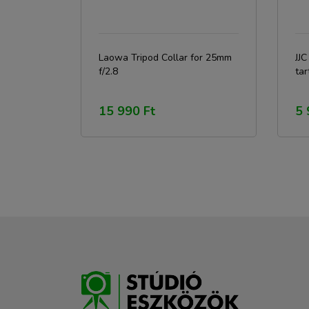
Laowa Tripod Collar for 25mm
JJ
f/2.8
tar
15 990 Ft
5 