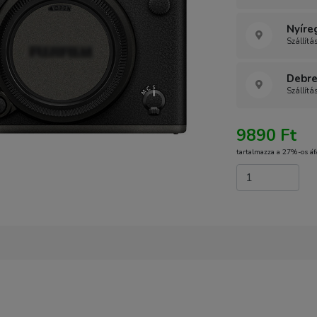
Nyíre
Szállítá
Debre
Szállítá
9890 Ft
tartalmazza a 27%-os áf