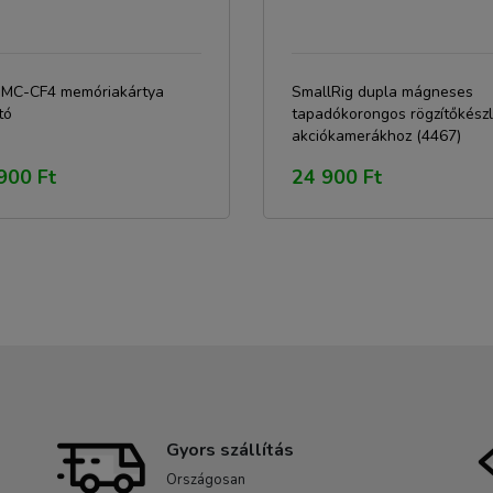
C MC-CF4 memóriakártya
SmallRig dupla mágneses
tó
tapadókorongos rögzítőkészl
akciókamerákhoz (4467)
900 Ft
24 900 Ft
Gyors szállítás
Országosan