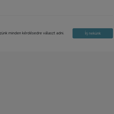
1-2 nap
szünk minden kérdésedre választ adni.
Írj nekünk
NICEYRIG Nato Rail Clam
sínbilincs Arri Rosette tar
(464)
13 990 Ft
TERMÉK ADATLAP