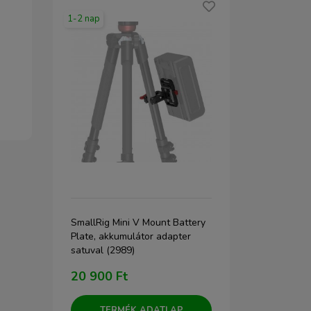
1-2 nap
2-5 nap
p,
SmallRig Mini V Mount Battery
Newell Pent
tóval
Plate, akkumulátor adapter
akkumulátor
satuval (2989)
20 900 Ft
8 490 Ft
TERMÉK ADATLAP
TERM