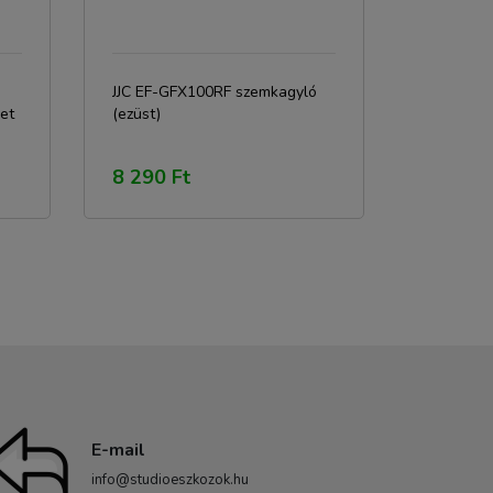
JJC EF-GFX100RF szemkagyló
et
(ezüst)
8 290 Ft
E-mail
info@studioeszkozok.hu