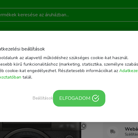
DONSÁGOK
AKCIÓ
RÓLUNK
KAPCSOLAT
B
tkezelési beállítások
oldalunk az alapvető működéshez szükséges cookie-kat használ.
OZÉKOK
JJC SS-XT5MCML ANTI-SCRATCH VÉDŐBURKOLAT FUJIFILM X-T5-H
esebb körű funkcionalitáshoz (marketing, statisztika, személyre szabás
éb cookie-kat engedélyezhet. Részletesebb információkat az
Adatkeze
Cikkszám: SS-XT5
ékoztatóban
talál.
JJC SS-X
Scratch v
ELFOGADOM
Beállítások
höz
Webár
Szállítá