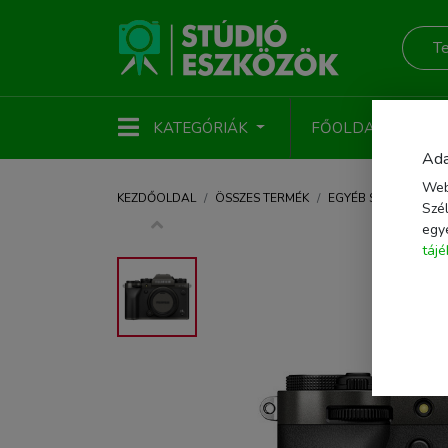
KATEGÓRIÁK
FŐOLDAL
ÚJ
Ada
Web
KEZDŐOLDAL
ÖSSZES TERMÉK
EGYÉB STÚDIÓTART
Szél
egy
táj