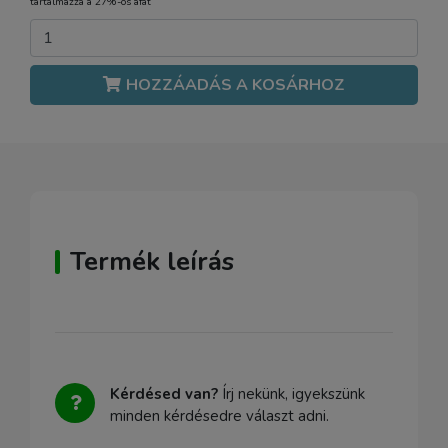
tartalmazza a 27%-os áfát
HOZZÁADÁS A KOSÁRHOZ
Termék leírás
Kérdésed van?
Írj nekünk, igyekszünk
minden kérdésedre választ adni.