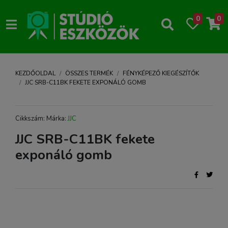
0
0
KEZDŐOLDAL
ÖSSZES TERMÉK
FÉNYKÉPEZŐ KIEGÉSZÍTŐK
JJC SRB-C11BK FEKETE EXPONÁLÓ GOMB
Cikkszám: Márka:
JJC
JJC SRB-C11BK fekete
exponáló gomb