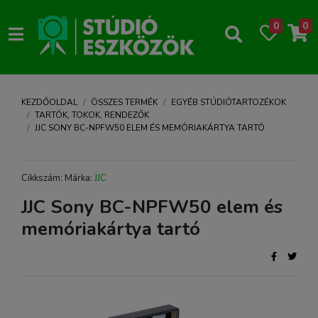
0
0
KEZDŐOLDAL
ÖSSZES TERMÉK
EGYÉB STÚDIÓTARTOZÉKOK
TARTÓK, TOKOK, RENDEZŐK
JJC SONY BC-NPFW50 ELEM ÉS MEMÓRIAKÁRTYA TARTÓ
Cikkszám: Márka:
JJC
JJC Sony BC-NPFW50 elem és
memóriakártya tartó