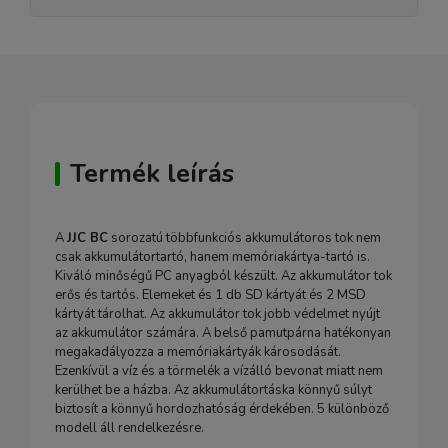
Termék leírás
A
JJC BC
sorozatú többfunkciós akkumulátoros tok nem
csak akkumulátortartó, hanem memóriakártya-tartó is.
Kiváló minőségű PC anyagból készült. Az akkumulátor tok
erős és tartós. Elemeket és 1 db SD kártyát és 2 MSD
kártyát tárolhat. Az akkumulátor tok jobb védelmet nyújt
az akkumulátor számára. A belső pamutpárna hatékonyan
megakadályozza a memóriakártyák károsodását.
Ezenkívül a víz és a törmelék a vízálló bevonat miatt nem
kerülhet be a házba. Az akkumulátortáska könnyű súlyt
biztosít a könnyű hordozhatóság érdekében. 5 különböző
modell áll rendelkezésre.