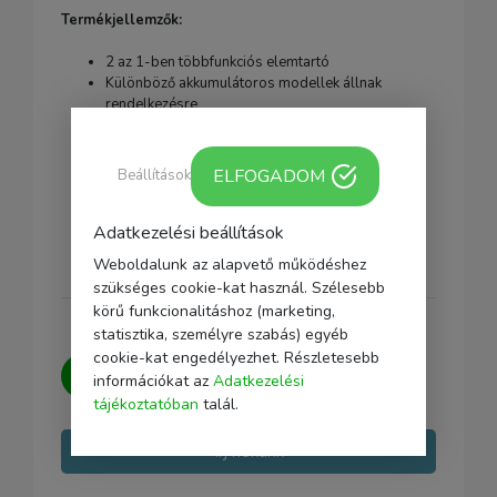
Termékjellemzők:
2 az 1-ben többfunkciós elemtartó
Különböző akkumulátoros modellek állnak
rendelkezésre
1 extra SD kártyát és 2 MSD kártyát tárolhat
Kiváló minőségű PC anyagból készült, robusztus
és tartós
ELFOGADOM
Beállítások
A vízálló bevonat megakadályozza a víz és a
törmelék belekerülését a tokba.
Adatkezelési beállítások
Jobb védelem az akkumulátornak.
Weboldalunk az alapvető működéshez
szükséges cookie-kat használ. Szélesebb
körű funkcionalitáshoz (marketing,
statisztika, személyre szabás) egyéb
cookie-kat engedélyezhet. Részletesebb
Kérdésed van?
Írj nekünk, igyekszünk
információkat az
Adatkezelési
minden kérdésedre választ adni.
tájékoztatóban
talál.
Írj nekünk