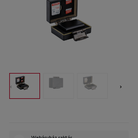
Webáruház raktár