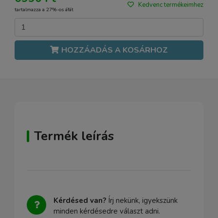
Kedvenc termékeimhez
tartalmazza a 27%-os áfát
HOZZÁADÁS A KOSÁRHOZ
Termék leírás
Kérdésed van?
Írj nekünk, igyekszünk
minden kérdésedre választ adni.