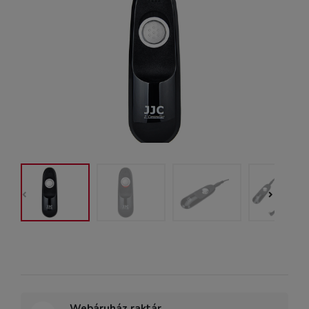
Webáruház raktár