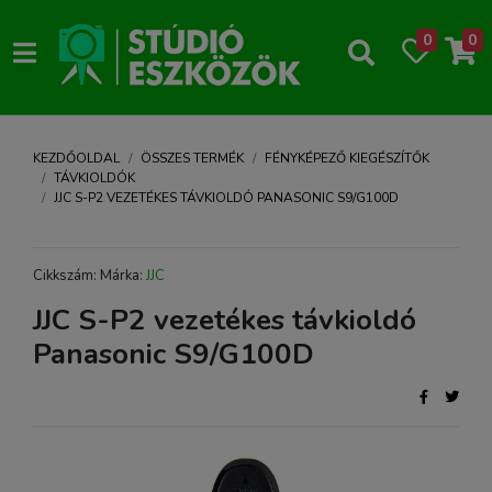
0
0
KEZDŐOLDAL
ÖSSZES TERMÉK
FÉNYKÉPEZŐ KIEGÉSZÍTŐK
TÁVKIOLDÓK
JJC S-P2 VEZETÉKES TÁVKIOLDÓ PANASONIC S9/G100D
Cikkszám: Márka:
JJC
JJC S-P2 vezetékes távkioldó
Panasonic S9/G100D