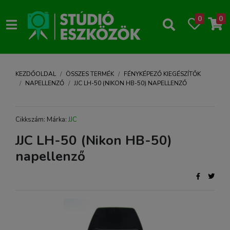
0
0
KEZDŐOLDAL
ÖSSZES TERMÉK
FÉNYKÉPEZŐ KIEGÉSZÍTŐK
NAPELLENZŐ
JJC LH-50 (NIKON HB-50) NAPELLENZŐ
Cikkszám: Márka:
JJC
JJC LH-50 (Nikon HB-50)
napellenző