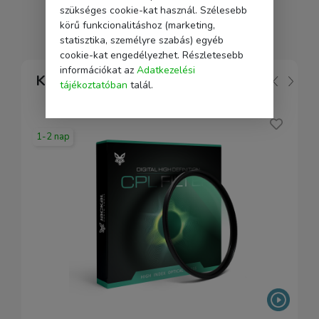
szükséges cookie-kat használ. Szélesebb
körű funkcionalitáshoz (marketing,
statisztika, személyre szabás) egyéb
cookie-kat engedélyezhet. Részletesebb
információkat az
Adatkezelési
Kapcsolódó
tájékoztatóban
talál.
1-2 nap