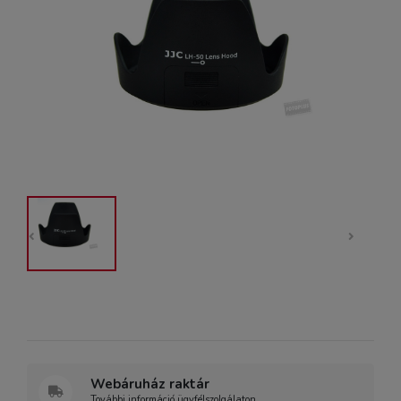
Webáruház raktár
További információ ügyfélszolgálaton.