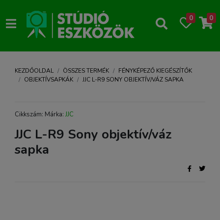
0
0
KEZDŐOLDAL
ÖSSZES TERMÉK
FÉNYKÉPEZŐ KIEGÉSZÍTŐK
OBJEKTÍVSAPKÁK
JJC L-R9 SONY OBJEKTÍV/VÁZ SAPKA
Cikkszám: Márka:
JJC
JJC L-R9 Sony objektív/váz
sapka