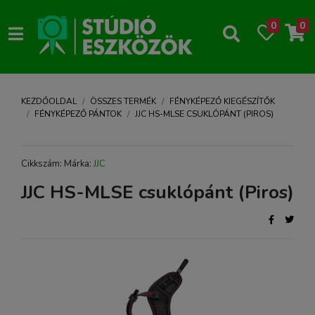
0
0
KEZDŐOLDAL
ÖSSZES TERMÉK
FÉNYKÉPEZŐ KIEGÉSZÍTŐK
FÉNYKÉPEZŐ PÁNTOK
JJC HS-MLSE CSUKLÓPÁNT (PIROS)
Cikkszám: Márka:
JJC
JJC HS-MLSE csuklópánt (Piros)