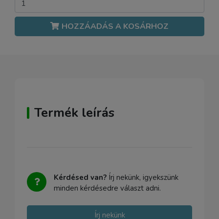
HOZZÁADÁS A KOSÁRHOZ
Termék leírás
Kérdésed van?
Írj nekünk, igyekszünk
minden kérdésedre választ adni.
Írj nekünk