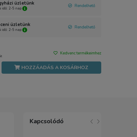
gyházi üzletünk
Rendelhető
si idő: 2-5 nap
ceni üzletünk
Rendelhető
si idő: 2-5 nap
Kedvenc termékeimhez
át
HOZZÁADÁS A KOSÁRHOZ
Kapcsolódó