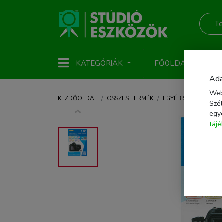
KATEGÓRIÁK
FŐOLDAL
ÚJ
Ada
Web
KEZDŐOLDAL
ÖSSZES TERMÉK
EGYÉB STÚDIÓTART
Szél
egy
táj