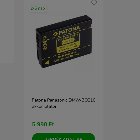
2-5 nap
2-5 nap
Patona Panasonic DMW-BCG10
JJC RN-GR3X
akkumulátor
Ricoh GR III
5 990 Ft
5 890 Ft
TERMÉK ADATLAP
TERM