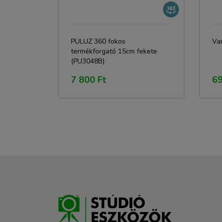
PULUZ 360 fokos
Va
termékforgató 15cm fekete
(PU3048B)
7 800 Ft
69