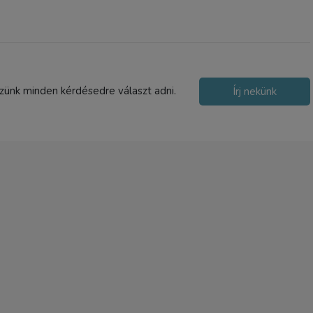
1-2 nap
szünk minden kérdésedre választ adni.
Írj nekünk
Varta 6320 (CR2320)
gombelem
1 190 Ft
TERMÉK ADATLAP