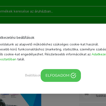
DONSÁGOK
AKCIÓ
RÓLUNK
KAPCSOLAT
B
tkezelési beállítások
oldalunk az alapvető működéshez szükséges cookie-kat használ.
OZÉKOK
JJC GSP LCD VÉDŐ ÜVEG DJI OSMO POCKETHEZ
esebb körű funkcionalitáshoz (marketing, statisztika, személyre szabás
éb cookie-kat engedélyezhet. Részletesebb információkat az
Adatkeze
Cikkszám: GSP-DJI
ékoztatóban
talál.
JJC GSP 
pockethe
ELFOGADOM
Beállítások
Webár
Szállítá