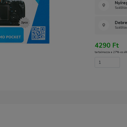
Nyíre
Szállítá
Debre
Szállítá
4290 Ft
tartalmazza a 27%-os áf