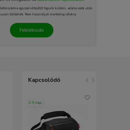
elefonszámra egyszeri értesítőt fogunk küldeni, adatai ezek után
kusan törlődnek. Nem használjuk marketing célokra.
Feliratkozás
Kapcsolódó
2-5 nap
2-5 nap