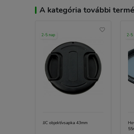
A kategória további termé
2-5 nap
2-5
JJC objektívsapka 43mm
Ho
55