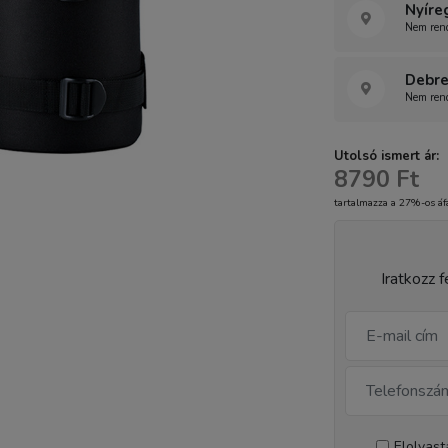
Nyíre
Nem rend
Debre
Nem rend
Utolsó ismert ár:
8790 Ft
tartalmazza a 27%-os áf
Iratkozz f
Elolvas