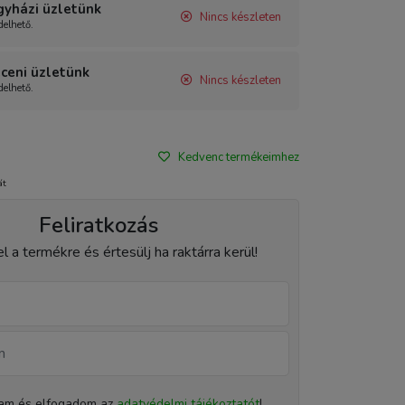
gyházi üzletünk
Nincs készleten
elhető.
ceni üzletünk
Nincs készleten
elhető.
Kedvenc termékeimhez
át
Feliratkozás
el a termékre és értesülj ha raktárra kerül!
tam és elfogadom az
adatvédelmi tájékoztatót
!