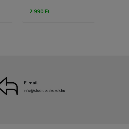
2 990 Ft
E-mail
info@studioeszkozok.hu