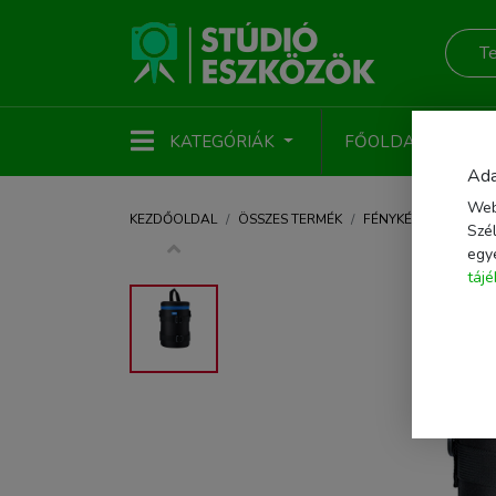
KATEGÓRIÁK
FŐOLDAL
ÚJ
Ada
Web
KEZDŐOLDAL
ÖSSZES TERMÉK
FÉNYKÉPEZŐ KIEGÉS
Szél
egy
táj