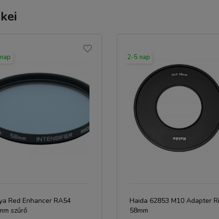
kei
 nap
2-5 nap
ya Red Enhancer RA54
Haida 62853 M10 Adapter R
mm szűrő
58mm