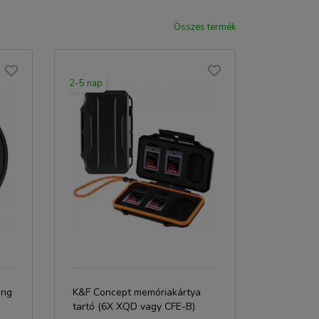
Összes termék
2-5 nap
ing
K&F Concept memóriakártya
tartó (6X XQD vagy CFE-B)