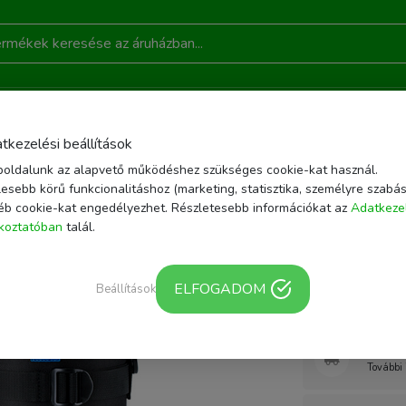
DONSÁGOK
AKCIÓ
RÓLUNK
KAPCSOLAT
B
tkezelési beállítások
oldalunk az alapvető működéshez szükséges cookie-kat használ.
ZÍTŐK
FÉNYKÉPEZŐ TÁSKA, HÁTIZSÁK
JJC DLP-5II OBJEKTÍV TOK 113 X 2
esebb körű funkcionalitáshoz (marketing, statisztika, személyre szabás
éb cookie-kat engedélyezhet. Részletesebb információkat az
Adatkeze
Cikkszám: DLP-5II 
ékoztatóban
talál.
JJC DLP-5
215mm
ELFOGADOM
Beállítások
Webár
További 