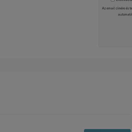
Az email címére és t
automati
2-5 nap