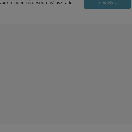
szünk minden kérdésedre választ adni.
Írj nekünk
JJC MCR-TF16 Ultra-véko
memóriakártya tartó
3 290 Ft
TERMÉK ADATLAP