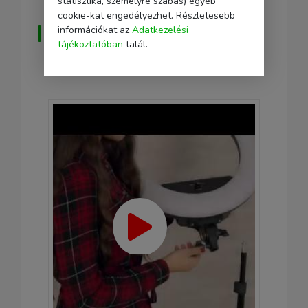
statisztika, személyre szabás) egyéb
cookie-kat engedélyezhet. Részletesebb
Bemutató videó a
információkat az
Adatkezelési
tájékoztatóban
talál.
termékről