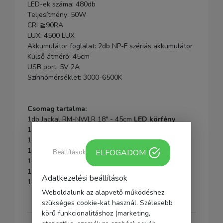
LED-ek száma: 480db
Teljesítmény: 50W
CRI ≧90RA
LUX: 4500 LUX
Akkumulátor foglalat: 2db NP-F szériás akkumulátor
Külső átmérő: 45cm
USB port: 5V 2A
Színhőmérséklet: 3000-6500K
Csomag tartalma:
1db Jackal RM-NWLR 18" - 45cm
LED körfény
1db 2m állvány
1db távirányító (az elem nem tartozék)
1db mobiltelefon tartó konzol
ELFOGADOM
Beállítások
1db tápkábel adapterrel
1db gömbfej
Adatkezelési beállítások
1db hordtáska
Weboldalunk az alapvető működéshez
szükséges cookie-kat használ. Szélesebb
körű funkcionalitáshoz (marketing,