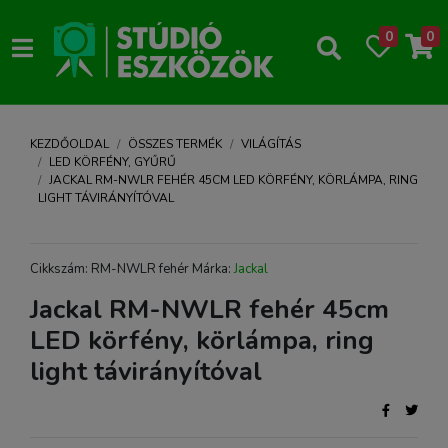
0
0
KEZDŐOLDAL
ÖSSZES TERMÉK
VILÁGÍTÁS
LED KÖRFÉNY, GYŰRŰ
JACKAL RM-NWLR FEHÉR 45CM LED KÖRFÉNY, KÖRLÁMPA, RING
LIGHT TÁVIRÁNYÍTÓVAL
Cikkszám: RM-NWLR fehér Márka:
Jackal
Jackal RM-NWLR fehér 45cm
LED körfény, körlámpa, ring
light távirányítóval