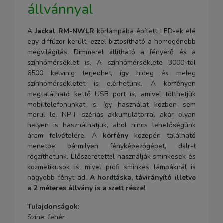
állvánnyal
A
Jackal RM-NWLR
körlámpába épített LED-ek elé
egy diffúzor került, ezzel biztosítható a homogénebb
megvilágítás. Dimmerel állítható a fényerő és a
színhőmérséklet is. A színhőmérséklete 3000-tól
6500 kelvinig terjedhet, így hideg és meleg
színhőmérsékletet is elérhetünk. A körfényen
megtalálható kettő USB port is, amivel tölthetjük
mobiltelefonunkat is, így használat közben sem
merül le. NP-F szériás akkumulátorral akár olyan
helyen is használhatjuk, ahol nincs lehetőségünk
áram felvételére. A
körfény
közepén található
menetbe bármilyen fényképezőgépet, dslr-t
rögzíthetünk. Előszeretettel használják sminkesek és
kozmetikusok is, mivel profi sminkes lámpáknál is
nagyobb fényt ad.
A hordtáska, távirányító illetve
a 2 méteres állvány is a szett része!
Tulajdonságok:
Színe: fehér