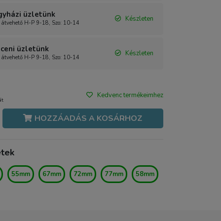
gyházi üzletünk
Készleten
 átvehető H-P 9-18, Szo: 10-14
ceni üzletünk
Készleten
 átvehető H-P 9-18, Szo: 10-14
Kedvenc termékeimhez
át
HOZZÁADÁS A KOSÁRHOZ
etek
55mm
67mm
72mm
77mm
58mm