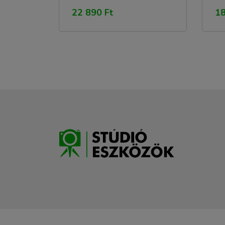
22 890 Ft
18