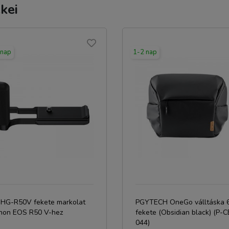
kei
 nap
1-2 nap
C HG-R50V fekete markolat
PGYTECH OneGo válltáska 
non EOS R50 V-hez
fekete (Obsidian black) (P-C
044)