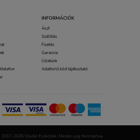
INFORMÁCIÓK
Ászf
Szállítás
zat
Fizetés
sek
Garancia
Üzletünk
ltelefon
Adattörlő kód tájékoztató
er
 2017-2026 Studió Eszközök. Minden jog fenntartva.