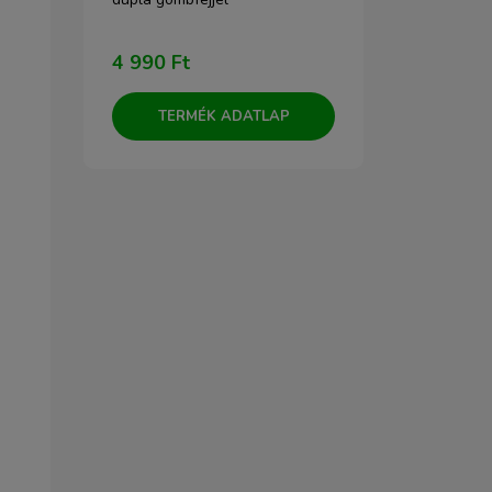
A6300/A600
(PU3020B)
4 990 Ft
33 990 F
TERMÉK ADATLAP
TERM