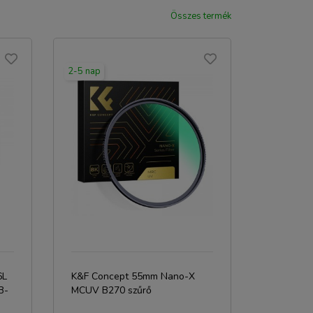
Összes termék
2-5 nap
6L
K&F Concept 55mm Nano-X
B-
MCUV B270 szűrő