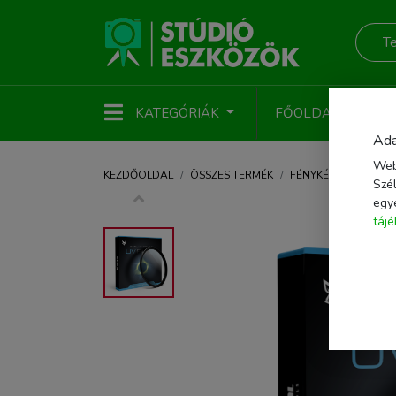
KATEGÓRIÁK
FŐOLDAL
ÚJ
Ada
Web
KEZDŐOLDAL
ÖSSZES TERMÉK
FÉNYKÉPEZŐ KIEGÉS
Szél
egy
táj