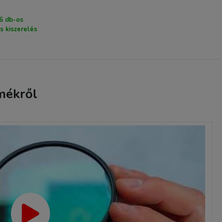
 6 db-os
17 990 Ft
os kiszerelés
TERMÉK ADATLAP
mékről