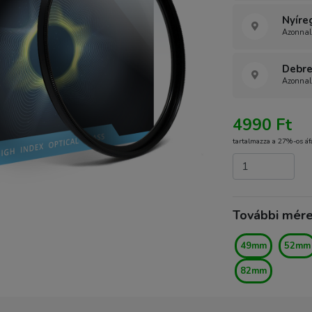
Nyíre
Azonnal
Debre
Azonnal
4990 Ft
tartalmazza a 27%-os áf
További mér
49mm
52mm
82mm