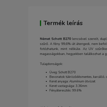
Termék leírás
Német Schott B270
lencsével szerelt, dupl
szűrő. A fény 99,6%-át átengedi, nem befol
fotózhatunk, mint nélküle. Az UV szűrőket
magasságokban, hegyekben találkozhat a gép
Tulajdonságok:
Üveg: Schott B270
Bevonatok: tükröződésmentes, karcálló, ol
Keret anyaga: Alumínium ötvözet
Keret vastagsága: 3.36mm
Fényáteresztés: 99.6%