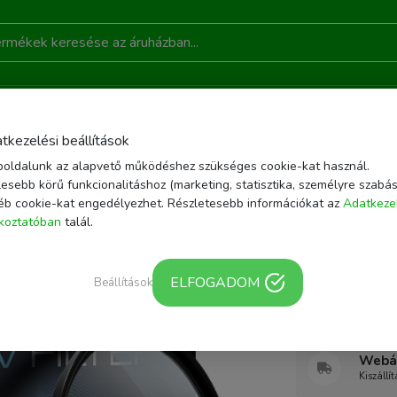
DONSÁGOK
AKCIÓ
RÓLUNK
KAPCSOLAT
B
tkezelési beállítások
oldalunk az alapvető működéshez szükséges cookie-kat használ.
ZÍTŐK
UV OBJEKTÍV SZŰRŐ
OBJEKTÍV SZŰRŐK
JACKAL MC UV NANO 49
esebb körű funkcionalitáshoz (marketing, statisztika, személyre szabás
éb cookie-kat engedélyezhet. Részletesebb információkat az
Adatkeze
Cikkszám: 599986
ékoztatóban
talál.
Jackal
Jackal M
ELFOGADOM
szűrő sli
Beállítások
Webár
Kiszállí