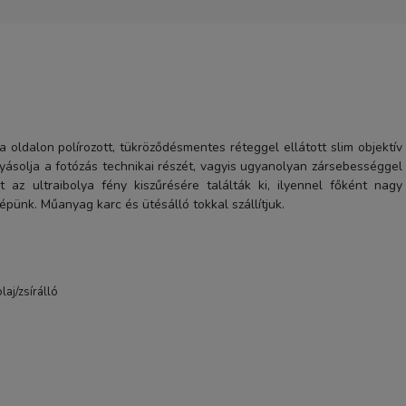
2-5 nap
a oldalon polírozott, tükröződésmentes réteggel ellátott slim objektív
yásolja a fotózás technikai részét, vagyis ugyanolyan zársebességgel
 az ultraibolya fény kiszűrésére találták ki, ilyennel főként nagy
ünk. Műanyag karc és ütésálló tokkal szállítjuk.
aj/zsírálló
Hoya Csillag 6x 77mm sz